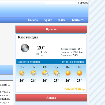
Начало
Архив
За нас
Контакти
Времето
дарти са
в това е
 живеят в
Анкета
тическата
а други.