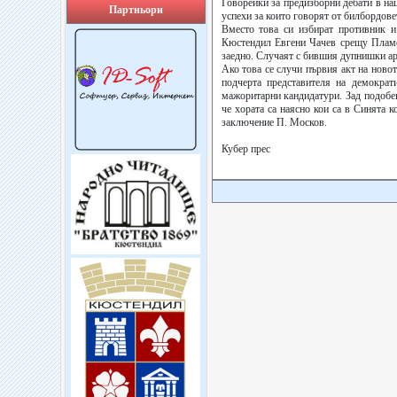
Говорейки за предизборни дебати в на
Партньори
успехи за които говорят от билбордове
Вместо това си избират противник и
Кюстендил Евгени Чачев срещу Пламен
заедно. Случаят с бившия дупнишки аре
Ако това се случи първия акт на новот
подчерта представителя на демократ
мажоритарни кандидатури. Зад подобе
че хората са наясно кои са в Синята к
заключение П. Москов.
Кубер прес