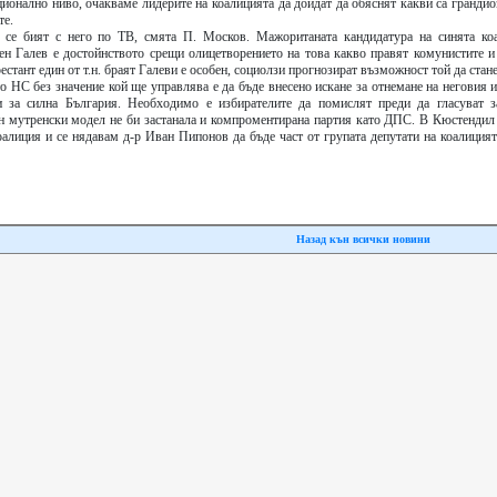
ционално ниво, очакваме лидерите на коалицията да дойдат да обяснят какви са гранди
те.
 се бият с него по ТВ, смята П. Москов. Мажоританата кандидатура на синята ко
 Галев е достойнството срещи олицетворението на това какво правят комунистите и
стант един от т.н. браят Галеви е особен, социолзи прогнозират възможност той да стане
о НС без значение кой ще управлява е да бъде внесено искане за отнемане на неговия 
и за силна България. Необходимо е избирателите да помислят преди да гласуват з
н мутренски модел не би застанала и компроментирана партия като ДПС. В Кюстендил
оалиция и се нядавам д-р Иван Пипонов да бъде част от групата депутати на коалицият
Назад кън всички новини