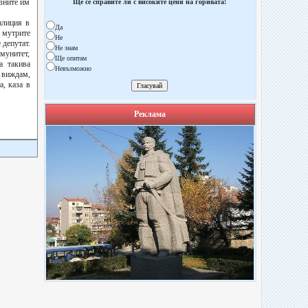
озните им
Ще се справите ли с високите цени на горивата!
алиция в
Да
 мутрите
Не
 депутат.
Не знам
имунитет,
Ще опитам
а такива
Невъзможно
 виждам,
а, каза в
Реклама