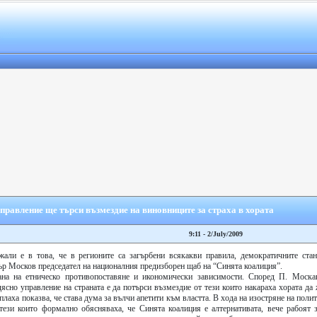
равление ще търси възмездие на виновниците за страха в хората
9:11 - 2/July/2009
и е в това, че в регионите са загърбени всякакви правила, демократичните стан
тър Москов председател на националния предизборен щаб на “Синята коалиция”.
ана на етническо противопоставяне и икономически зависимости. Според П. Моска
ясно управление на страната е да потърси възмездие от тези които накараха хората да
аплаха показва, че става дума за вълчи апетити към властта. В хода на изостряне на поли
 тези които формално обясняваха, че Синята коалиция е алтернативата, вече рабоят з