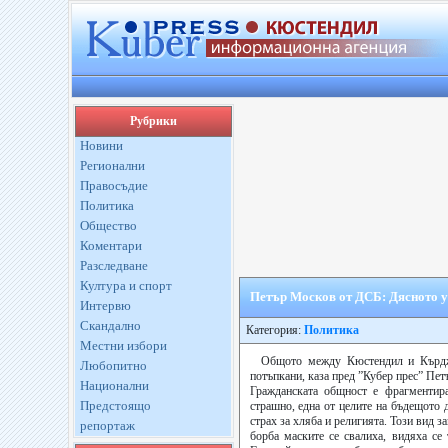
Рубрики
Новини
Регионални
Правосъдие
Политика
Общество
Коментари
Разследване
Култура и спорт
Петър Москов от ДСБ: Дясното уп
Интервю
Скандално
Категория:
Политика
Местни избори
Общото между Кюстендил и Кърджал
Любопитно
потъпкани, каза пред ”Кубер прес” Пе
Национални
Гражданската общност е фрагментир
Предстоящо
страшно, една от целите на бъдещото д
страх за хляба и религията. Този вид з
репортаж
борба маските се свалиха, видяха се