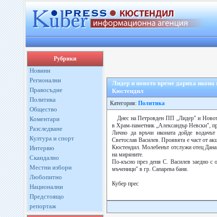
Рубрики
Новини
Регионални
Лидер и новото време дариха икона 
Правосъдие
Кюстендил
Политика
Категория:
Политика
Общество
Днес на Петровден ПП „Лидер" и Новото
Коментари
в Храм-паметник „Александър Невски", пр
Разследване
Лично да връчи иконата дойде водачът
Култура и спорт
Светослав Василев. Проявята е част от акц
Кюстендил. Молебенът отслужи отец Данаи
Интервю
на миряните.
Скандално
По-късно през деня С. Василев заедно с 
Местни избори
мъченици" в гр. Сапарева баня.
Любопитно
Кубер прес
Национални
Предстоящо
репортаж