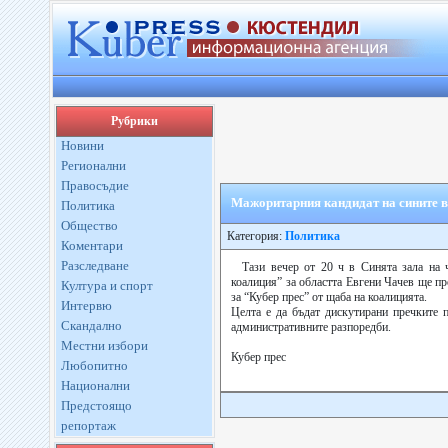
Рубрики
Новини
Регионални
Правосъдие
Мажоритарния кандидат на сините 
Политика
Общество
Категория:
Политика
Коментари
Разследване
Тази вечер от 20 ч в Синята зала на 
коалиция” за областта Евгени Чачев ще п
Култура и спорт
за “Кубер прес” от щаба на коалицията.
Интервю
Целта е да бъдат дискутирани пречките п
Скандално
административните разпоредби.
Местни избори
Кубер прес
Любопитно
Национални
Предстоящо
репортаж