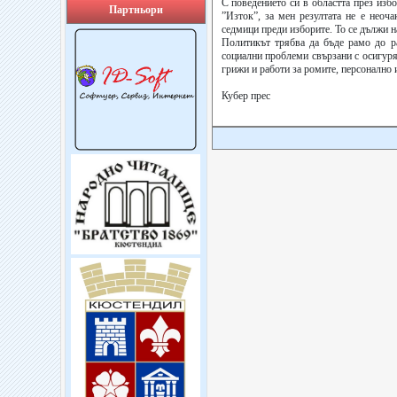
С поведението си в областта през изб
Партньори
”Изток”, за мен резултата не е неоч
седмици преди изборите. То се дължи на
Политикът трябва да бъде рамо до ра
социални проблеми свързани с осигуря
грижи и работи за ромите, персонално
Кубер прес