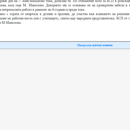
ориня ден на 7- юни показахме това, допълни тя. По отношение вота за БСП в ромския
акван, каза още М. Манолова. Доверието им се основава не на едонкратни набези в к
 непрекъсната работа в рамките на 4-години и преди това.
мо с хората от квартала в делник и празник, да участва във взимането на решения
ване на работни места или с училището, смята още народната представителка. БСП от 
 и М.Манолова.
Назад кън всички новини