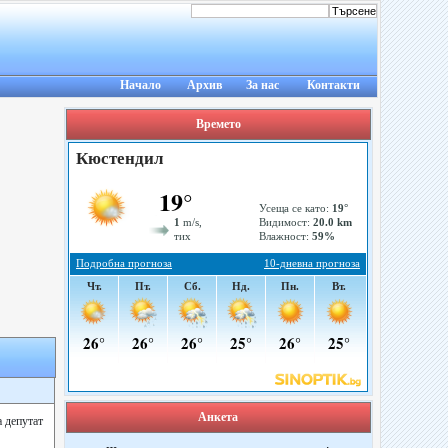
Начало
Архив
За нас
Контакти
Времето
Анкета
а депутат