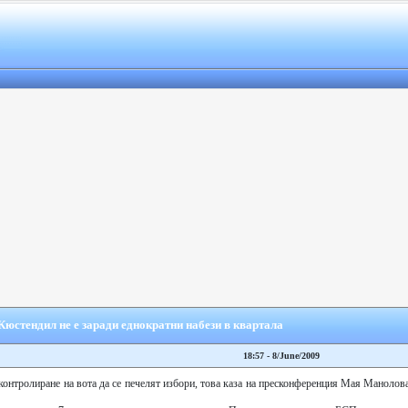
юстендил не е заради еднократни набези в квартала
18:57 - 8/June/2009
контролиране на вота да се печелят избори, това каза на пресконференция Мая Манолов