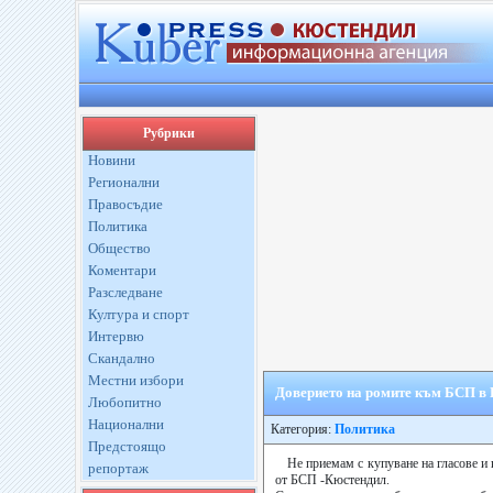
Рубрики
Новини
Регионални
Правосъдие
Политика
Общество
Коментари
Разследване
Култура и спорт
Интервю
Скандално
Местни избори
Доверието на ромите към БСП в К
Любопитно
Национални
Категория:
Политика
Предстоящо
Не приемам с купуване на гласове и 
репортаж
от БСП -Кюстендил.