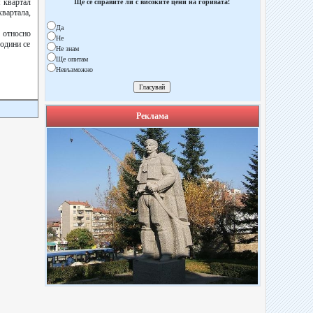
 квартал
Ще се справите ли с високите цени на горивата!
вартала,
Да
 относно
Не
години се
Не знам
Ще опитам
Невъзможно
Реклама