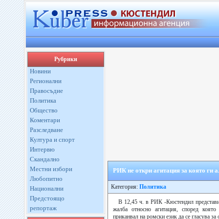
Рубрики
Новини
Регионални
Правосъдие
Политика
Общество
Коментари
Разследване
Култура и спорт
Интервю
Скандално
Местни избори
РИК не откри агитация за която ги
Любопитно
Категория:
Политика
Национални
Предстоящо
В 12,45 ч. в РИК -Кюстендил представ
репортаж
жалба относно агитация, според коят
приканвал на ромски език да се гласува за