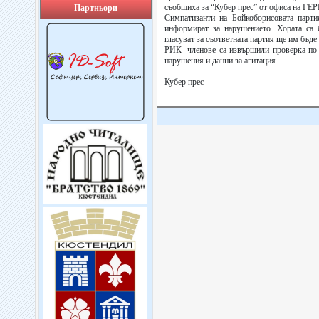
съобщиха за “Кубер прес” от офиса на ГЕР
Партньори
Симпатизанти на Бойкоборисовата парти
информират за нарушението. Хората са 
гласуват за съответната партия ще им бъде
РИК- членове са извършили проверка по 
нарушения и данни за агитация.
Кубер прес