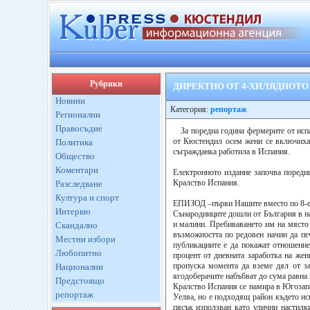
Рубрики
ДИРЕКТНО ОТ 4-ХИЛЯДНОТО
Новини
Категория:
репортаж
Регионални
Правосъдие
За поредна година фермерите от исп
от Кюстендил осем жени се включиха 
Политика
съгражданка работила в Испания.
Общество
Коментари
Електронното издание започва поредиц
Кралство Испания.
Разследване
Култура и спорт
ЕПИЗОД –първи Нашите вместо по 8-евр
Интервю
Сънародниците дошли от България в на
и малини. Пребиваването им на място 
Скандално
възможността по редовен начин да печ
Местни избори
публикациите е да покажат отношение
Любопитно
процент от дневната заработка на же
пропуска момента да вземе дял от за
Национални
ягодоберачите набъбват до сума равна 
Предстоящо
Кралство Испания се намира в Югозапа
репортаж
Уелва, но е подходящ район където ис
пясък използван като улични настилки