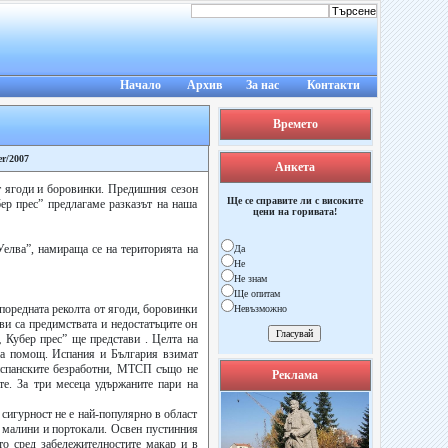
Начало
Архив
За нас
Контакти
Времето
er/2007
Анкета
от ягоди и боровинки. Предишния сезон
Ще се справите ли с високите
ер прес” предлагаме разказът на наша
цени на горивата!
Уелва”, намираща се на територията на
Да
Не
Не знам
Ще опитам
поредната реколта от ягоди, боровинки
Невъзможно
ви са предимствата и недостатъците он
„ Кубер прес” ще представи . Целта на
на помощ. Испания и България взимат
 испанските безработни, МТСП също не
Реклама
те. За три месеца удържаните пари на
сигурност не е най-популярно в област
, малини и портокали. Освен пустинния
 то сред забележителностите макар и в