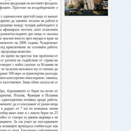
нската продукция на местинте феодали.
ефоните. Престоят на ягодоберачките е
и с едномесечен престой също се наемат
арките да заминат легално на работа в
осредници между чуждия работодател и
 афишираха местата ,като огласената
ровки/последните две неща се оказаха
 тръгнат вместо през януари в края на
началото на 2006 година. Чужденецът
лед приключване на сезонната работа.
а предплаща авансово.
и по време на престоя там проблеми от
се разчита на съдействие от страна на
оворът с който гръгват за Испания не
, че на всеки наложило му се спешно да
държат 100 евро за транспортни разходи,
рмен категорично многократно заявява,
е възстановят. Защо обаче казуса не се
бро, боровинките се берат по-лесно от
ърватия, Италия, Франция и Испания
а едноседмична почивка преди работа.
ничките да се изкушават от разни неща
н в радиус от 7 км по всякакъв начин
обер имат опит и с лекота берат по 25
ойто се говори за дневна надница а не
ащането. За зла участ на тазгодишните
ка испанците проведоха учебен курс как
апана от змия. Ежедневно работничките