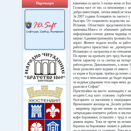
Партньори
кавичики са около 3-хиляи жени от Бъ
Голяма част от тях са пенсионери с и
добра инвестиция, затова никой не иска 
За 2007 година Агенцията по заетост у
българи. От социалното ведомство ка 
Испания. Областните представителств
наемника.Много от обявените работни
информация сочеше дневна надница от
вярни/.Административната тромава бъл
април. Жените подали молби за работ
работодател присъствал на „провероч
Испанецът се застрахова и по отношени
По време на кратката реч пред българ
битов характер са за сметка на потър
работодатела. Дипломатично, а може 
беше разяснен нито веднаж от никого. 
се върне в България, трябва да поеме с
след това е невъзможно да бъдат върн
че веднъж удържани тези пари няма да 
разясни в София?
Пристигайки на място изненадата е на
ягодите.След като успешно гурбетчи
българките са настанени в емиграцио
Временнинте жилища на „Белите робини
- например търсене начин за постоян
затвръждава мнението работи и мълчи. 
кофи боровинки, останлите с труд и п
днавна норма. Това не пречи на испан
берачки на боровинки змиите в района 
да се предпазват от ухапване. Това не