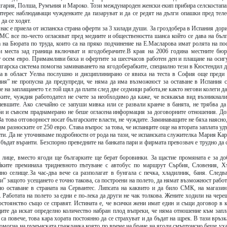
лгария, Полша, Румъния и Мароко. Този международен женски екип прибира селскостапа
нтерес наблюдаващи чужденките да пазаруват и да се редят на дълги опашки пред тел
да се ходят.
 нас е приела от испанска страна оферти за 3 хилади души. За гроздобера в Испания дор
МС все по-често огласяват пред медиите и обществеността шанса който се дава на бълг
а на Бюрата по труда, които са на пряко подчинение на Е.Масларова имат ролята на п
 места зад граница включват и ягодоберачите.В края на 2006 година местните бюра
 осем евро. Примамливи бяха и офертите за шестчасов работен ден и плащане на осигу
гарска система помогна заминаването на ягодоберабките, специално тези в Кюстендил да
а в област Уелва послушно и дисциплинирано се явиха на теста в София още преди 
ния” не пропусна да предупреди, че няма да има възможност за оставане в Испания с
е на заплащането т.е.той щял да плати след две седмици работа,не както негови колеги д
ките, чуждия работодател не счете за необходимо да каже, че всякакъв вид възникнал
певшите. Ако слечайно се запуши мивка или се развали кранче в банята, не трябва да 
би и съвсем праднамерано не беше огласена информация за договорните отношения. Дог
За това отговорност носат българските власти, не чуждите. Заминаващите не бяха наясно
ам разноските от 250 евро. Става въпрос за това, че испанците още на втората заплата у
ати. Да не уточняваме подробности от рода на тази, че испанската служителка Мария Ка
бъдат въранти. Безспорно преведните на банката пари и фирмата превозвач е трудно да с
 лице, вместо ягоди ще българките ще берат боровинки. За щастие промяната е за до
йките преминаха тридневното пътуване с автобус по маршрут Сърбия, Словения, Х
нно селище.За час-два вече са разполагат в бунгала с печка, хладилник, баня. Следв
” защото усещането е точно такова, са построени на полето, да нямат възможност работ
но оставане в страната на Сервантес. Липсата на каквито и да било СМК, на магази
Работата на полето за едни е по-лека да други не чак толкова. Жените ходили на череш
остоянство също се справят. Истината е, че всички жени имат един и същи договор в к
ците да искат определно количество набран плод въпреки, че няма отношение към запл
са повече, това кара хората постоянно да се страхуват и да бъдат на щрек. В тази връз
 помогна на румънската гражданка която по време на бране на ягоди смъртонсно беше ух