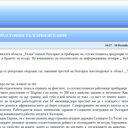
 РАЗСТОЯНИЕ БЪЛГАРИЯ-ИСПАНИЯ
10:27 - 10/Decemb
анската областа „Уелва” наемат българки за прибиране на селскостопанска продукция 
в брането на ягоди. На вниманието на посетителите на информацианна агенция „ Куб
а от репортажи свързани със законния престой на българки /кюстендилки/ в област „ 
о на час, взимат по пет
й-отдалечената точка в страната на фиестите, са селскостопански работници прибиращи 
чието разстояние от Мароко е по-малко то 300 км е напълно законно и легитимно. Как
елят парите си зад граница ,кой губи и кой печели от това –са част от темите които 
то на чуждите работодатели към БГ наемници,дори престоят им да е осигурен с тях
ните дошли в африкански жеги да берат плодове. Сънародниците ни внасят вноски за
платата. Работодателя внася минимални здравни и социални осигуравки на българки
на минималната работна заплата в България.
дна Европа, тя е високо развита индустриално-аграрна държава.Селището Ел Росио със 
панците развиват активна селскостопанска дейност в отглеждането на ягоди, боровинки
 за удобство на конете, които се приоретет на местните в отглеждането на животни,