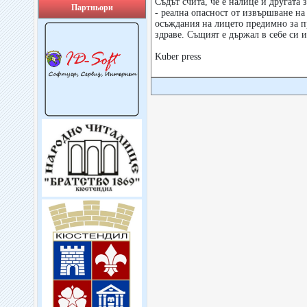
Съдът счита, че е налице и другата 
Партньори
- реална опасност от извършване н
осъждания на лицето предимно за п
здраве. Същият е държал в себе си 
Kuber press