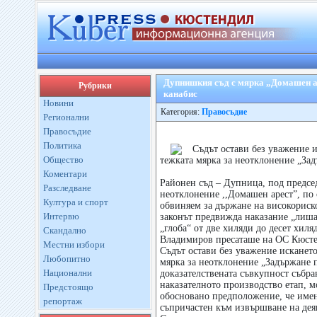
Дупнишкия съд с мярка „Домашен ар
Рубрики
канабис
Новини
Категория:
Правосъдие
Регионални
Правосъдие
Политика
Съдът остави без уважение и
Общество
тежката мярка за неотклонение „Зад
Коментари
Районен съд – Дупница, под председ
Разследване
неотклонение ,,Домашен арест”, по 
Култура и спорт
обвиняем за държане на високориско
Интервю
законът предвижда наказание „лишав
„глоба“ от две хиляди до десет хил
Скандално
Владимиров пресаташе на ОС Кюст
Местни избори
Съдът остави без уважение искането
Любопитно
мярка за неотклонение „Задържане п
Национални
доказателствената съвкупност събра
наказателното производство етап, м
Предстоящо
обосновано предположение, че имен
репортаж
съпричастен към извършване на деян