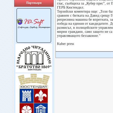
Партньори
глас, съобщиха за „Кубер прес“, от
ГЕРБ Кюстендил.
Терзийски коментира още: „Този ба
сравнен с битката на Давид срещу Г
репресивна машина бе впрегната, за
победа на единия от кандидатите. До
размисъл, в полицейските управлен
мирни граждани, само защото не са
управляващото беззаконие.“
Kuber press