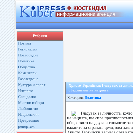
Рубрики
Новини
Регионални
Правосъдие
Политика
Общество
Коментари
Разследване
Култура и спорт
Христо Терзийски: Гласувах за лично
обединение на нацията
Интервю
Скандално
Категория:
Политика
Местни избори
Любопитно
Гласувах за личността, коят
Национални
на нацията, ще спре противопоставя
Предстоящо
обществото на друга и спомогне за 
репортаж
важните за страната цели,това заяв
Христо Терзийски веднага след кат