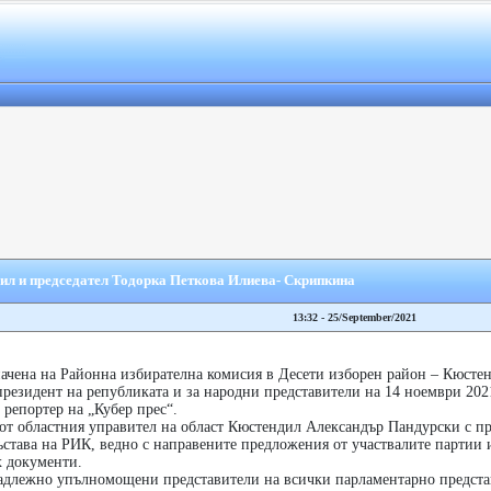
л и председател Тодорка Петкова Илиева- Скрипкина
13:32 - 25/September/2021
ачена на Районна избирателна комисия в Десети изборен район – Кюсте
президент на републиката и за народни представители на 14 ноември 2021
 репортер на „Кубер прес“.
от областния управител на област Кюстендил Александър Пандурски с п
ъстава на РИК, ведно с направените предложения от участвалите партии 
 документи.
надлежно упълномощени представители на всички парламентарно предст