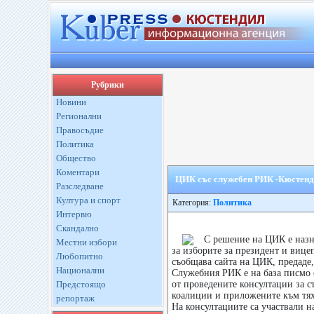
Рубрики
Новини
Регионални
Правосъдие
Политика
Общество
Коментари
ЦИК със служебен РИК -Кюстенди
Разследване
Култура и спорт
Категория:
Политика
Интервю
Скандално
С решение на ЦИК е назн
Местни избори
за изборите за президент и вице
Любопитно
съобщава сайта на ЦИК, предаде,
Национални
Служебния РИК е на база писмо 
Предстоящо
от проведените консултации за с
коалиции и приложените към тях
репортаж
На консултациите са участвали 