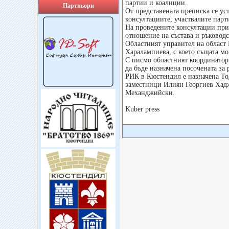
партии и коалиции.
Партньори
От представената преписка се ус
консултациите, участвалите парт
На проведените консултации при
отношение на състава и ръковод
Областният управител на област
Харалампиева, с което същата мо
С писмо областният координатор
да бъде назначена посочената за
РИК в Кюстендил е назначена То
заместници Илиян Георгиев Хадж
Механджийски.
Kuber press