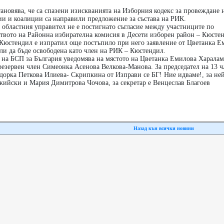
тановява, че са спазени изискванията на Изборния кодекс за провеждане 
ии и коалиции са направили предложение за състава на РИК.
 областния управител не е постигнато съгласие между участниците по
ството на Районна избирателна комисия в Десети изборен район – Кюсте
 Кюстендил е изпратил още постъпило при него заявление от Цветанка Е
ли да бъде освободена като член на РИК – Кюстендил.
 на БСП за България уведомява на мястото на Цветанка Емилова Харала
 резервен член Симеонка Асенова Велкова-Манова. За председател на 13 ч
дорка Петкова Илиева- Скрипкина от Изправи се БГ! Ние идваме!, за не
ийски и Мария Димитрова Чочова, за секретар е Венцеслав Благоев
Назад кън всички новини