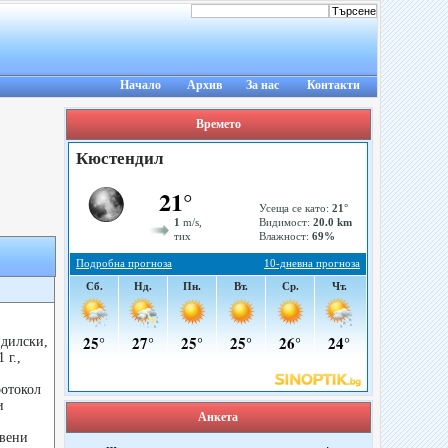
Начало
Архив
За нас
Контакти
Времето
ндилски,
 г.,
ротокол
и
Анкета
авени