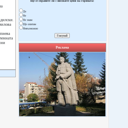
Ще се справите ли с високите цени на горивата!
на
Да
Не
ндилски.
Не знам
милова
Ще опитам
Невъзможно
мпиева
ленната
йни
Реклама