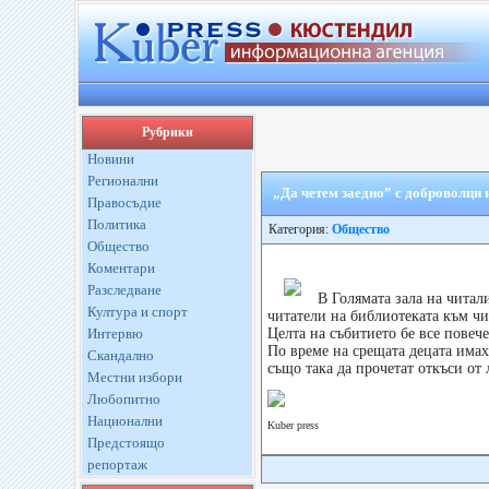
Рубрики
Новини
Регионални
„Да четем заедно” с доброволци
Правосъдие
Политика
Категория:
Общество
Общество
Коментари
Разследване
В Голямата зала на читал
Култура и спорт
читатели на библиотеката към ч
Интервю
Целта на събитието бе все повеч
По време на срещата децата има
Скандално
също така да прочетат откъси от
Местни избори
Любопитно
Национални
Kuber press
Предстоящо
репортаж