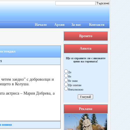
Начало
Архив
За нас
Контакти
Времето
Анкета
Кюстендил
Ще се справите ли с високите
21
цени на горивата!
Да
Не
 четем заедно” с доброволци и
Не знам
лището в Колуша.
Ще опитам
Невъзможно
та актриса – Мария Добрева, а
Реклама
и новини