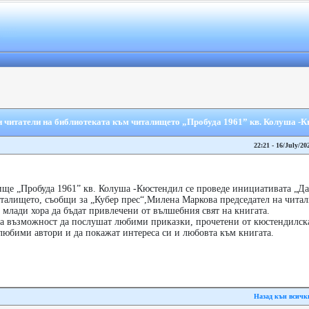
 и читатели на библиотеката към читалището „Пробуда 1961” кв. Колуша -
22:21 - 16/July/20
ище „Пробуда 1961” кв. Колуша -Кюстендил се проведе инициативата „Да
италището, съобщи за „Кубер прес“,Милена Маркова председател на чита
е млади хора да бъдат привлечени от вълшебния свят на книгата.
ха възможност да послушат любими приказки, прочетени от кюстендилска
 любими автори и да покажат интереса си и любовта към книгата.
Назад кън всичк