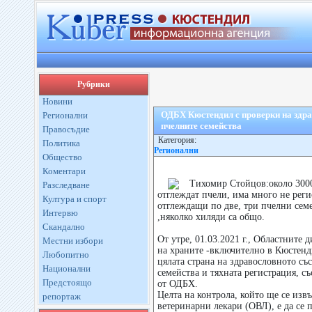
Рубрики
Новини
ОДБХ Кюстендил с проверки на здра
Регионални
пчелните семейства
Правосъдие
Категория:
Политика
Регионални
Общество
Коментари
Тихомир Стойцов:около 3000
Разследване
отглеждат пчели, има много не рег
Култура и спорт
отглеждащи по две, три пчелни сем
Интервю
,няколко хиляди са общо.
Скандално
От утре, 01.03.2021 г., Областните 
Местни избори
на храните -включително в Кюстенд
Любопитно
цялата страна на здравословното съ
Национални
семейства и тяхната регистрация, с
Предстоящо
от ОДБХ.
Целта на контрола, който ще се из
репортаж
ветеринарни лекари (ОВЛ), е да се