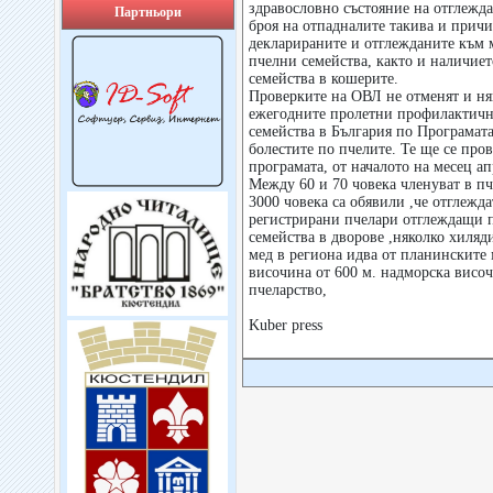
здравословно състояние на отглежд
Партньори
броя на отпадналите такива и причи
декларираните и отглежданите към 
пчелни семейства, както и наличие
семейства в кошерите.
Проверките на ОВЛ не отменят и ня
ежегодните пролетни профилактичн
семейства в България по Програмата
болестите по пчелите. Те ще се пров
програмата, от началото на месец а
Между 60 и 70 човека членуват в пч
3000 човека са обявили ,че отглежд
регистрирани пчелари отглеждащи п
семейства в дворове ,няколко хиляд
мед в региона идва от планинските м
височина от 600 м. надморска височ
пчеларство,
Kuber press