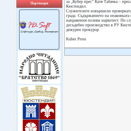
за „Кубер прес” Катя Табачка – пре
Партньори
Кюстендил.
Служителите извършили проверката 
града. Съдържанието на опаковката
направения полеви наркотест. По сл
досъдебно производство в РУ Кюсте
дежурен прокурор.
Kuber Press