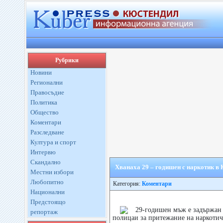
Рубрики
Новини
Регионални
Правосъдие
Политика
Общество
Коментари
Разследване
Култура и спорт
Интервю
Скандално
Хванаха 29 – годишен с наркотик в
Местни избори
Любопитно
Категория:
Коментари
Национални
Предстоящо
29-годишен мъж е задържан
репортаж
полицаи за притежание на наркоти