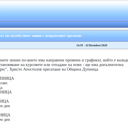
ът на автобусните линии с направените промени
14:39 - 11/December/2020
сните линии по-които има направени промени и графикът, който е валид
тановяване на курсовете или отпадане на нови - ще има допълнителна
прeс“, Христо Апостолов пресаташе на Община Дупница.
УПНИЦА
сове:
а.
ПНИЦА
НИЦА
ен ден
НИЦА
ен ден