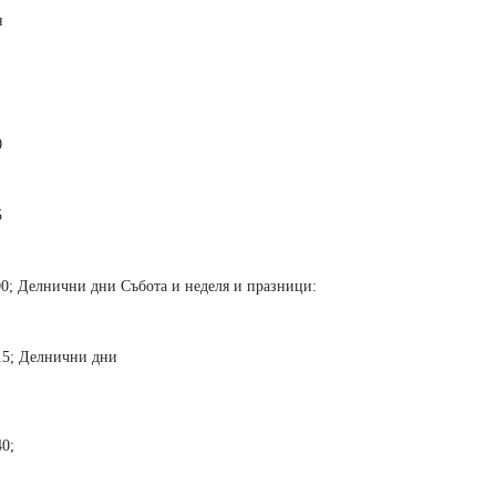
н
0
5
.00; Делнични дни Събота и неделя и празници:
,15; Делнични дни
40;