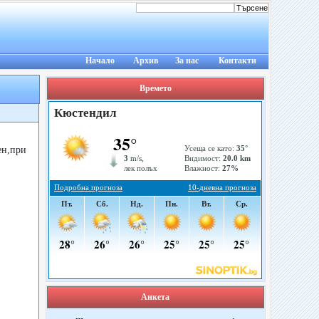
Начало
Архив
За нас
Контакти
Времето
ен,при
Анкета