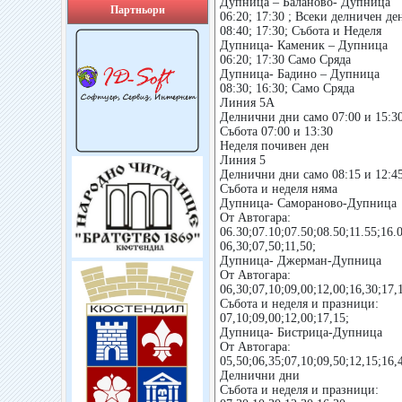
Дупница – Баланово- Дупница
Партньори
06:20; 17:30 ; Всеки делничен де
08:40; 17:30; Събота и Неделя
Дупница- Каменик – Дупница
06:20; 17:30 Само Сряда
Дупница- Бадино – Дупница
08:30; 16:30; Само Сряда
Линия 5А
Делнични дни само 07:00 и 15:3
Събота 07:00 и 13:30
Неделя почивен ден
Линия 5
Делнични дни само 08:15 и 12:4
Събота и неделя няма
Дупница- Самораново-Дупница
От Автогара:
06.30;07.10;07.50;08.50;11.55;16
06,30;07,50;11,50;
Дупница- Джерман-Дупница
От Автогара:
06,30;07,10;09,00;12,00;16,30;17
Събота и неделя и празници:
07,10;09,00;12,00;17,15;
Дупница- Бистрица-Дупница
От Автогара:
05,50;06,35;07,10;09,50;12,15;16,
Делнични дни
Събота и неделя и празници: