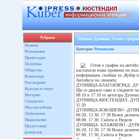
Рубрики
Община Дупница: Готов е график
Новини
Категория:
Регионални
Регионални
Правосъдие
Политика
Готов е график на автобу
Общество
настъпили нови промени по възс
информация, съобщи за „Кубер 
Коментари
Автобуси по линията:
Разследване
ДУПНИЦА-БЛАГОЕВГРАД- Д
Култура и спорт
Ще се движат само в следните ча
Интервю
08:10 и 17:10 от автогара Дупниц
ДУПНИЦА-КЮСТЕНДИЛ- ДУ
Скандално
11:20
Местни избори
ДУПНИЦА-БОБОШЕВО –ДУП
Любопитно
06:20; 13:30; 17:30 Всеки делнич
Национални
08:00; 17:30; Събота и Неделя
ДУПНИЦА- БЛАЖИЕВО –ДУП
Предстоящо
06:20; 13:30; 17:30 Всеки делнич
репортаж
07:00; 17:30; Събота и Неделя