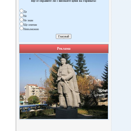
Ще се справите ли с високите цени на горивата!
Да
Не
Не знам
Ще опитам
Невъзможно
Реклама