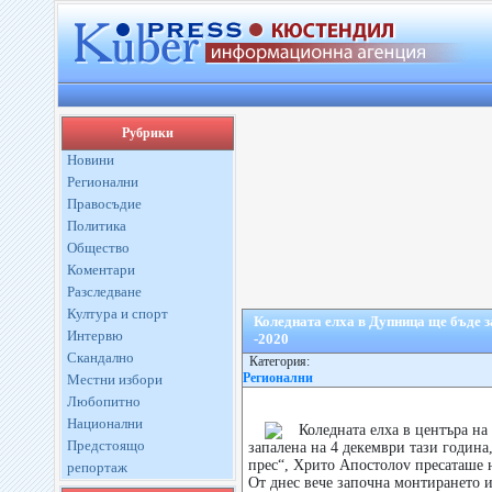
Рубрики
Новини
Регионални
Правосъдие
Политика
Общество
Коментари
Разследване
Култура и спорт
Коледната елха в Дупница ще бъде з
Интервю
-2020
Скандално
Категория:
Регионални
Местни избори
Любопитно
Национални
Коледната елха в центъра н
Предстоящо
запалена на 4 декември тази година
прес“, Хрито Апостолоv пресаташе
репортаж
От днес вече започна монтирането и