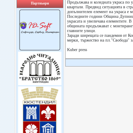
Продължава и коледната украса по у
Партньори
квартали. Предвид ситуацията в стр
допълнителен елемент на украса е 
Последните години Община Дупниц
украсата и увеличава елементите. В
общината продължават с монтиранет
главните улици.
Заради ширещата се пандемия от Ко
мерки, тържество на пл."Свобода" за
Kuber press