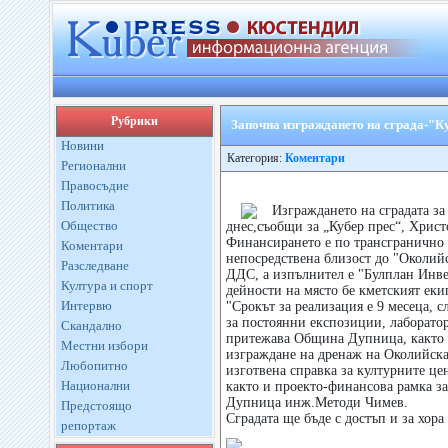
Рубрики
Започна изграждането на сграда-"К
Новини
Категория:
Коментари
Регионални
Правосъдие
Политика
Изграждането на сградата за
Общество
днес,съобщи за „Кубер прес“, Хрис
Финансирането е по трансгранично с
Коментари
непосредствена близост до "Околийс
Разследване
ДДС, а изпълнител е "Булплан Инвес
Култура и спорт
дейности на място бе кметският еки
Интервю
"Срокът за реализация е 9 месеца, сл
за постоянни експозиции, лаборатор
Скандално
притежава Община Дупница, както и
Местни избори
изграждане на дренаж на Околийска
Любопитно
изготвена справка за културните це
Национални
както и проекто-финансова рамка за
Дупница инж.Методи Чимев.
Предстоящо
Сградата ще бъде с достъп и за хор
репортаж