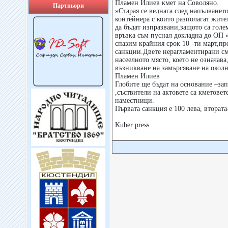
Пламен Илиев кмет на Соволяно.
Партньори
»Старая се веднага след напълванет
контейнера с които разполагат жител
да бъдат изпразвани,защото са голе
връзка съм пуснал докладна до ОП »
спазим крайния срок 10 -ти март,пр
санкции.Двете нерагламентирани с
насеелното място, което не означава
възникване на замърсяване на околн
Пламен Илиев
Глобите ще бъдат на основание –за
,съствители на актовете са кметовет
наместници.
Първата санкция е 100 лева, втората
Kuber press