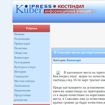
Рубрики
Новини
Регионални
Правосъдие
Политика
В Соволяно чистят две нерегламент
Общество
Коментари
Категория:
Коментари
Разследване
Култура и спорт
Интервю
В населените места на тери
Скандално
Кюстендил,текат акции по почиств
сметища,след 10-ти март тръгват на
Местни избори
Любопитно
Преди настъпването на астономичес
Национални
кметски наместници на територият
Предстоящо
са в акция почистване на нереглам
места, в Соволяно има за почистване
репортаж
кратки срокове да бъдат изчистени,к