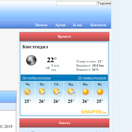
Начало
Архив
За нас
Контакти
Времето
Анкета
01.2019