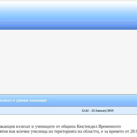
злизат в грипна ваканция
12:42 - 25/January/2019
аканция излизат и учениците от община Кюстендил.Временното
тия във всички училища на територията на областта, е за времето от 28.