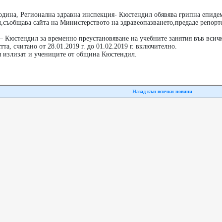
година, Регионална здравна инспекция- Кюстендил обявява грипна епиде
,съобщава сайта на Министерството на здравеопазването,предаде репорт
– Кюстендил за временно преустановяване на учебните занятия във всич
та, считано от 28.01.2019 г. до 01.02.2019 г. включително.
 излизат и учениците от община Кюстендил.
Назад кън всички новини