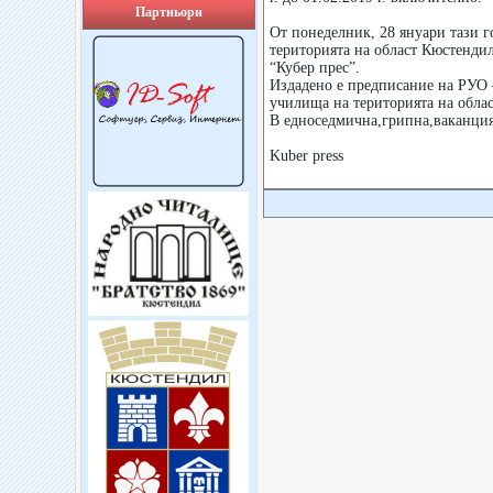
Партньори
От понеделник, 28 януари тази 
територията на област Кюстендил
“Кубер прес”.
Издадено е предписание на РУО 
училища на територията на област
В едноседмична,грипна,ваканция
Kuber press