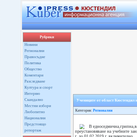
Рубрики
Новини
Регионални
Правосъдие
Политика
Общество
Коментари
Разследване
Култура и спорт
Интервю
Скандално
Учениците от област Кюстендил и
Местни избори
Категория:
Регионални
Любопитно
Национални
Предстоящо
В едноседмична,грипна,в
репортаж
преустановяване на учебните заня
г. до 01.02.2019 г. включително.