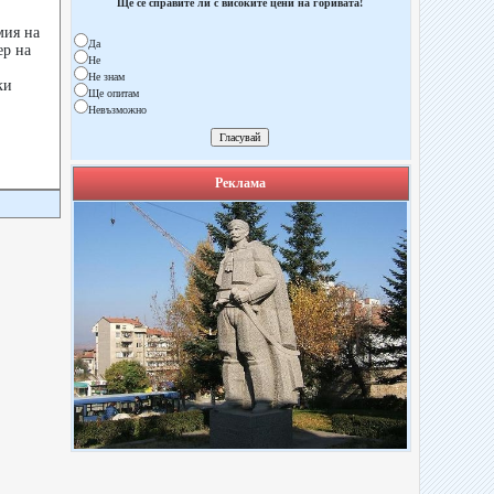
Ще се справите ли с високите цени на горивата!
мия на
Да
ер на
Не
Не знам
ки
Ще опитам
Невъзможно
Реклама