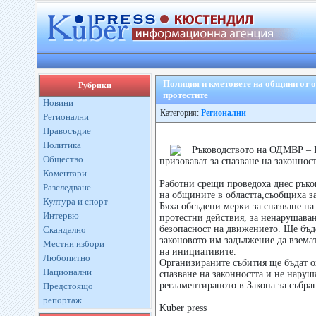
Полиция и кметовете на общини от о
Рубрики
протестите
Новини
Категория:
Регионални
Регионални
Правосъдие
Политика
Ръководството на ОДМВР – К
Общество
призовават за спазване на законнос
Коментари
Работни срещи проведоха днес ръко
Разследване
на общините в областта,съобщиха за
Култура и спорт
Бяха обсъдени мерки за спазване на
Интервю
протестни действия, за ненарушаван
безопасност на движението. Ще бъде
Скандално
законовото им задължение да взема
Местни избори
на инициативите.
Любопитно
Организираните събития ще бъдат о
Национални
спазване на законността и не наруш
регламентираното в Закона за събра
Предстоящо
репортаж
Kuber press