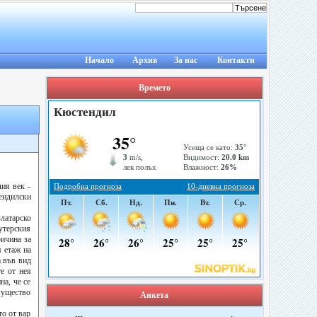
Начало
Архив
За нас
Контакти
Времето
ия век -
ендилски
латарско
утерския
ричина за
я етаж на
а във вид
е от нея
на, че се
имущество
Анкета
то от вар