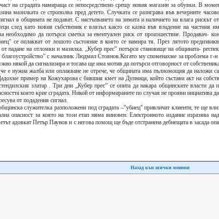
 част на сградата намираща се непосредствено срещу новия магазин за обувки. В моме
зина мазилката се строполва пред детето. Случката се разиграва във вечерните часов
 сигнал в общината не подават. С настъпването на зимата и наличието на влага рискът о
сеци след като новия събственик е влязъл както се казва във владение на частния им
а необходимо да потърси сметка за евентуален риск от произшествие. Продавач- кон
биец" се оплакват от лошото състояние в която се намира тя. През лятото предизвикв
т от падане на отломки и мазилка. „Кубер прес” потърси становище на общината- респе
и благоустройство” с началник Людмил Стоянов.Когато му споменахме за проблема г-н
нужно някой да сигнализира и тогава ще има мотив да потърси отговорност от собственика
че е нужна жалба или оплакване не отрече, че общината има пълномощия да наложи са
Дадохме пример на Кожухарова с бившия кмет на Дупница, който състави акт на собств
тендилския златар . Три дни „Кубер прес” се опита да накара общинските власти да п
асността която крие сградата. Никой от информираните по случая не прояви инциатива д
ресува от подадения сигнал.
 общинска служителка разположени под сградата –"убиец" привличат клиенти, те ще вли
еална опасност за която на този етап няма виновен. Електронното издание изразява на
етът адовкат Петър Паунов и с негова помощ ще бъде отстранена дебнещата в засада опа
Назад кън всички новини