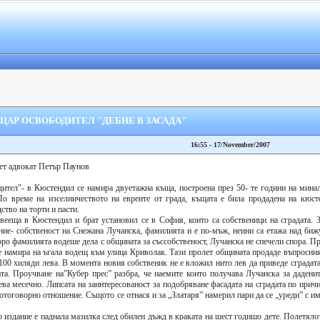
 ЦАР ОСВОБОДИТЕЛ "ДЕБНЕ В ЗАСАДА"
16:55 - 17/November/2007
ет адвокат Петър Паунов
ител"- в Кюстендил се намира двуетажна къща, построена през 50- те години на минал
По време на изселничеството на евреите от града, къщата е била продадена на кюст
ство на торти и пасти.
вееща в Кюстендил и брат установил се в София, които са собственици на сградата. З
ние- собственост на Снежана Лучанска, фамилията и е по-мъж, неини са етажа над биж
оро фамилията водеше дела с общината за съссобственост, Лучанска не спечели спора. П
 се намира на ъгала водещ към улица Криволак. Тази пролет общината продаде въпросни
 100 хиляди лева. В момента новия собственик не е вложил нито лев да приведе сградат
та. Проучване на”Кубер прес” разбра, че наемите които получава Лучанска за даденит
ва месечно. Липсата на заинтересованост за подобряване фасадата на сградата по причи
езотоговорно отношение. Същото се отнася и за „Златаря” намерил пари да се „уреди” с 
 издание е паднала мазилка след обилен дъжд в краката на шест годишо дете. Полетяло