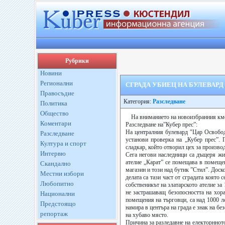
Рубрики
Новини
Регионални
СГРАДА УБИЕЦ НА БУЛЕВАРД
Правосъдие
Категория:
Разследване
Политика
Общество
На вниманието на новоизбранния км
Коментари
Разследване на”Кубер прес”:
На централния булевард "Цар Освобод
Разследване
установи проверка на „Кубер прес”. 
Култура и спорт
сладкар, който отворил цех за производ
Интервю
Сега негови наследници са дъщеря жи
ателие „Карат” се помещава в помеще
Скандално
магазин и този над бутик ”Стил”. Доск
Местни избори
делата са тази част от сградата която
Любопитно
собственикът на златарското ателие за
не застрашаващ безопосността на хора
Национални
помещения на търговци, са над 1000 ле
Предстоящо
намира в центъра на града е знак на б
репортаж
на хубаво място.
Причина за разледавне на електорнното