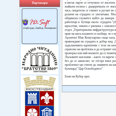
и пясък парче се отчупило от жълтата
Партньори
майката излиза с дъщеричката от мага
часа, свидетели се гневят и ругаят но
рушене на сградата се увеличава. Ме
общински служител който да намери з
работещи в бутици около сградата-"у
мръсотия, зимата е рискова с опаснос
отдел „Териториална инфраструктура 
прие на шега казаното и съобщи, че е 
Архитект Мая Кожухарова също каза, 
привеждане на сградата в добър вид. 
задълженията идентични с тези на кюс
сериозно на проблема и да остранят оп
проверка или най-малкото да се поинте
Лъскавите магазини - както ги нарече
без да се замислят, че отгоре виси р
проблемът ще стигне до знанието на км
булевард” Цар Освободител”.
Екип на Кубер прес