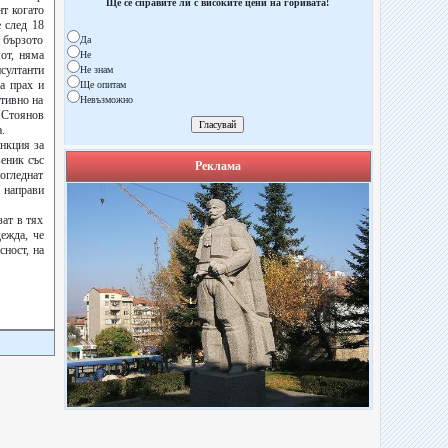
Ще се справите ли с високите цени на горивата!
нт когато
е след 18
т бързото
Да
от, няма
Не
султанти
Не знам
а прах и
Ще опитам
ктивно на
Невъзможно
 Стоянов
.
нкция за
еник със
Реклама
огледнат
а направи
зат в тях
дежда, че
сност, на