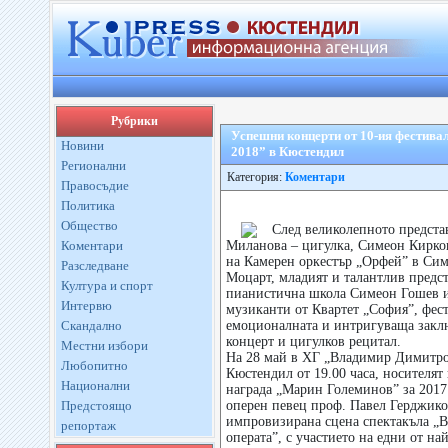
Рубрики
Успешни концерти от 10-ия фестива
Новини
2018” в Кюстендил
Регионални
Категория:
Коментари
Правосъдие
Политика
Общество
След великолепното предста
Коментари
Миланова – цигулка, Симеон Кирков
на Камерен оркестър „Орфей” в Сим
Разследване
Моцарт, младият и талантлив предс
Култура и спорт
пианистична школа Симеон Гошев и
Интервю
музиканти от Квартет „София”, фест
Скандално
емоционалната и интригуваща заклю
концерт и цигулков рецитал.
Местни избори
На 28 май в ХГ „Владимир Димитро
Любопитно
Кюстендил от 19.00 часа, носителят
Национални
награда „Марин Големинов” за 2017 
Предстоящо
оперен певец проф. Павел Герджико
импровизирана сцена спектакъла „В
репортаж
операта”, с участието на едни от н