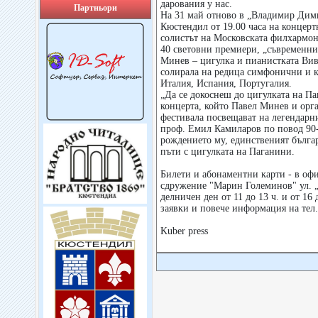
дарования у нас.
Партньори
На 31 май отново в „Владимир Дим
Кюстендил от 19.00 часа на концер
солистът на Московската филхармон
40 световни премиери, „съвременн
Минев – цигулка и пианистката Вив
солирала на редица симфонични и к
Италия, Испания, Португалия.
„Да се докоснеш до цигулката на Па
концерта, който Павел Минев и орг
фестивала посвещават на легендарн
проф. Емил Камиларов по повод 90
рождението му, единственият бълга
пъти с цигулката на Паганини.
Билети и абонаментни карти - в оф
сдружение "Марин Големинов" ул. „
делничен ден от 11 до 13 ч. и от 16
заявки и повече информация на тел.
Kuber press