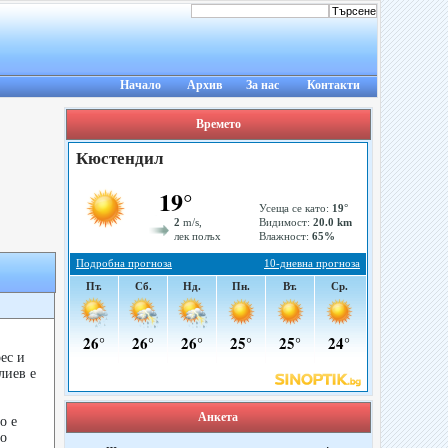
Начало
Архив
За нас
Контакти
Времето
ес и
лиев е
Анкета
о е
го