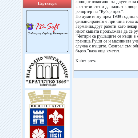
лошо,от някогашната двуетажна с
Партньори
част тези стени да паднат в дво
репортер на “Кубер прес”.
По думите му пред 1989 година е
финансирането е причина това да
Германия,друг работи като лекар
имот,къщата продължава да се р
”Четири са рушащите се къщи в с
граница.Руши се и масивната учи
случва с къщите. Сезирал съм о
бързо.”каза още кметът.
Kuber press