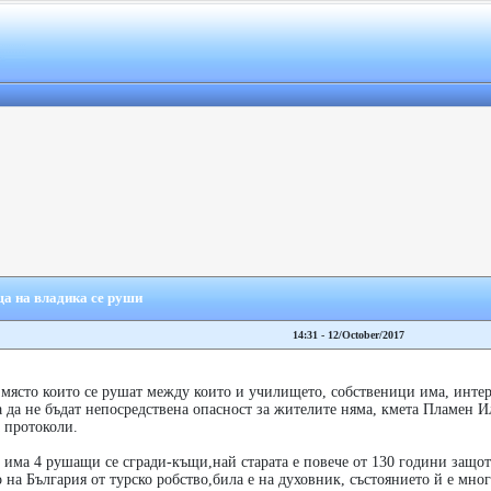
а на владика се руши
14:31 - 12/October/2017
 място които се рушат между които и училището, собственици има, интер
 да не бъдат непосредствена опасност за жителите няма, кмета Пламен И
 протоколи.
 има 4 рушащи се сгради-къщи,най старата е повече от 130 години защот
на България от турско робство,била е на духовник, състоянието й е мно