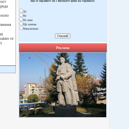
Ще се справите ли с високите цени на горивата!
ност
преда
Да
носно
Не
Не знам
твения
Ще опитам
Невъзможно
ад
какво се
т
Реклама