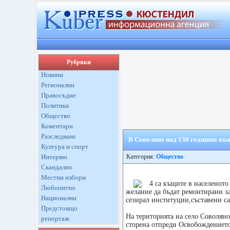
Рубрики
Новини
Регионални
Правосъдие
Политика
Общество
Коментари
Разследване
В Соволяно над 130 годишна къщ
Култура и спорт
Интервю
Категория:
Общество
Скандално
Местни избори
4 са къщите в населеното
Любопитно
желание да бъдат ремонтирани за
Национални
сезирал институции,съставени са
Предстоящо
На територията на село Соволяно
репортаж
сторена отпреди Освобождението 