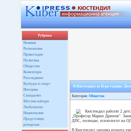
Рубрики
Новини
Регионални
Правосъдие
Политика
Общество
Коментари
Разследване
Култура и спорт
В Кюстендил за ІІ-ра година- Де
Интервю
Скандално
Категория:
Общество
Местни избори
Любопитно
Кюстендил работят 2 дет
Национални
„Професор Марин Дринов“. Заним
Предстоящо
ДПС, полицаи, психологът на ОД
репортаж
В Кюстендил започва втората уче