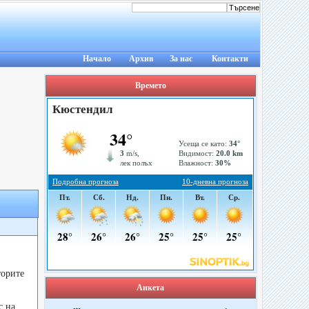
Начало
Архив
За нас
Контакти
Времето
торите
Анкета
с на