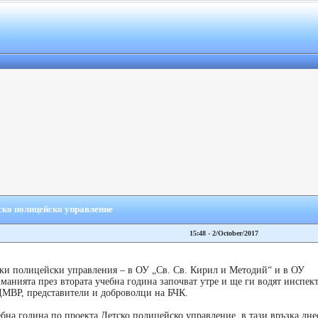
тско полицейско управление
15:48 - 2/October/2017
ски полицейски управления – в ОУ „Св. Св. Кирил и Методий“ и в ОУ
анията през втората учебна година започват утре и ще ги водят инспек
МВР, представители и доброволци на БЧК.
бна година по проекта Детско полицейско управление, в тази връзка дне