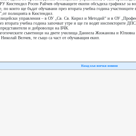
 РУ Кюстендил Росен Райчев обучаващите екипи обсъдиха графикът за во
, по които ще бъдат обучавани през втората учебна година участниците 
”,от полицията в Кюстендил.
олицейски управления – в ОУ „Св. Св. Кирил и Методий“ и в ОУ „Профе
з втората учебна година започват утре и ще ги водят инспекторите ДПС
представители и доброволци на БЧК.
дагогическите съветници на двете училища Даниела Жижанова и Юлияна
 Николай Велчев, те също са част от обучаващия екип.
Назад кън всички новини