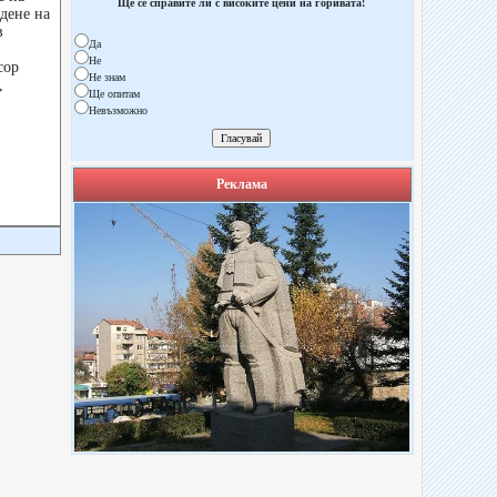
Ще се справите ли с високите цени на горивата!
дене на
в
Да
Не
сор
Не знам
,
Ще опитам
Невъзможно
Реклама