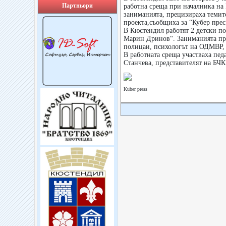
Партньори
работна среща при началника на
заниманията, прецизираха темите
проекта,съобщиха за “Кубер прес
В Кюстендил работят 2 детски п
Марин Дринов“. Заниманията пре
полицаи, психологът на ОДМВР, 
В работната среща участваха пе
Станчева, представителят на БЧК
Kuber press