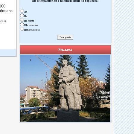
Ще се справите ли с високите цени на горивата!
100
общи за
Да
Не
нови
Не знам
Ще опитам
Невъзможно
Реклама