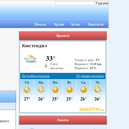
Начало
Архив
За нас
Контакти
Времето
Анкета
много