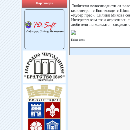
Партньори
Любители велосипедисти от вело
километра : с.Копиловци-с.Шиш
«Кубер прес», Силивя Михова се
Интересът към този атрактивен с
любители на колелата - сподели 
Kuber press