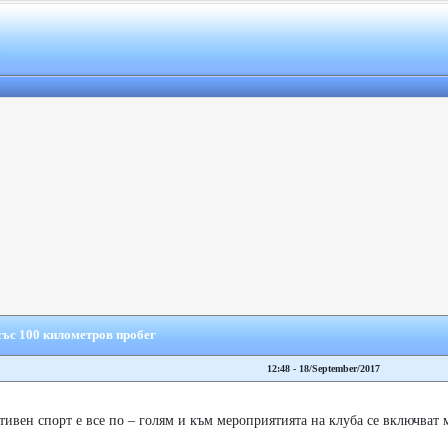
със 100 километров пробег
12:48 - 18/September/2017
тивен спорт е все по – голям и към мероприятията на клуба се включват 