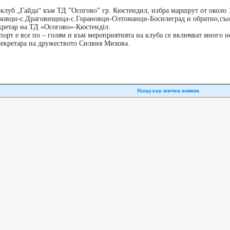
клуб „Гайда“ към ТД ”Осогово” гр. Кюстендил, избра маршрут от около 
ковци-с.Драговищица-с.Горановци-Олтоманци-Босилеград и обратно,съ
кретар на ТД «Осогово»-Кюстендiл.
порт е все по – голям и към мероприятията на клуба се включват много 
секретара на дружеството Силвия Михова.
Назад кън всички новини