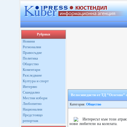
Рубрики
Новини
Регионални
Правосъдие
Политика
Общество
Коментари
Разследване
Култура и спорт
Интервю
Скандално
Велосипедисти от ТД ”Осогово” 
Местни избори
Любопитно
Категория:
Общество
Национални
Предстоящо
Интересът към този атрак
репортаж
нови любители на колелата.