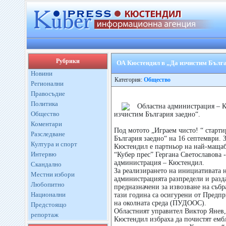
Рубрики
ОА Кюстендил в „Да изчистим Бълга
Новини
Категория:
Общество
Регионални
Правосъдие
Политика
Областна администрация – К
Общество
изчистим България заедно“.
Коментари
Под мотото „Играем чисто! “ старт
Разследване
България заедно“ на 16 септември. 
Култура и спорт
Кюстендил е партньор на най-мащабн
Интервю
“Кубер прес” Гергана Светославова 
администрация – Кюстендил.
Скандално
За реализирането на инициативата н
Местни избори
администрацията разпредели и разд
Любопитно
предназначени за извозване на събр
Национални
тази година са осигурени от Предпр
на околната среда (ПУДООС).
Предстоящо
Областният управител Виктор Янев,
репортаж
Кюстендил избраха да почистят емб