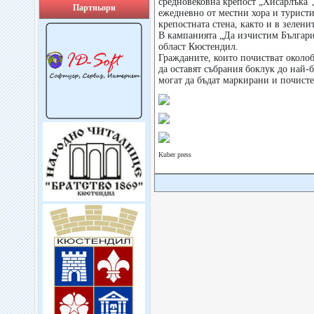
средновековна крепост „Хисарлъка“,
Партньори
ежедневно от местни хора и турист
крепостната стена, както и в зелени
В кампанията „Да изчистим Българи
област Кюстендил.
Гражданите, които почистват околоб
да оставят събрания боклук до най-
могат да бъдат маркирани и почисте
Kuber press