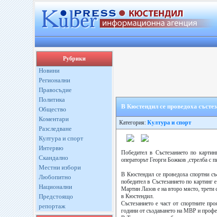
Рубрики
Новини
Регионални
Правосъдие
Политика
В Кюстендил се проведоха състез
Общество
Коментари
Категория:
Култура и спорт
Разследване
Култура и спорт
Интервю
Победител в Състезанието по картинг
Скандално
операторът Георги Божков ,стрелба с 
Местни избори
В Кюстендил се проведоха спортни съ
Любопитно
победител в Състезанието по картинг
Национални
Мартин Лазов е на второ място, трети
Предстоящо
в Кюстендил.
Състезанието е част от спортните пр
репортаж
години от създаването на МВР и профе