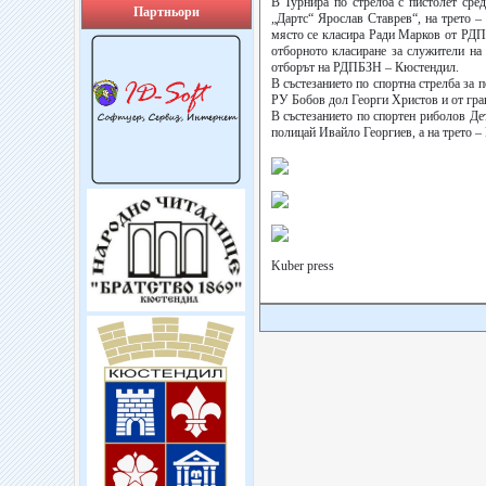
В Турнира по стрелба с пистолет сре
Партньори
„Дартс“ Ярослав Ставрев“, на трето –
място се класира Ради Марков от РДП
отборното класиране за служители на
отборът на РДПБЗН – Кюстендил.
В състезанието по спортна стрелба за
РУ Бобов дол Георги Христов и от гр
В състезанието по спортен риболов Де
полицай Ивайло Георгиев, а на трето 
Kuber press