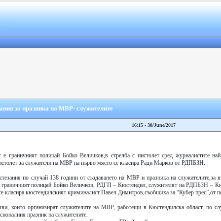
ания за празника на МВР- служителите
16:15 - 30/June/2017
 е граничният полицай Бойко Величков,в стрелба с пистолет сред журналистите най
пистолет за служители на МВР на първо място се класира Ради Марков от РДПБЗН.
стезания по случай 138 години от създаването на МВР и празника на служителите,за в
 е граничният полицай Бойко Величков, РДГП – Кюстендил, служителят на РДПБЗН – К
 се класира кюстендилският криминалист Павел Димитров,съобщиха за “Кубер прес”,от 
ояви, които организират служителите на МВР, работещи в Кюстендилска област, по сл
сионалния празник на служителите.