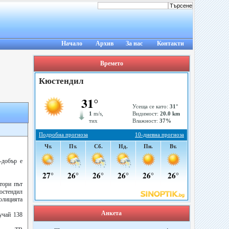
Начало
Архив
За нас
Контакти
Времето
-добър е
тори път
юстендил
полицията
Анкета
учай 138