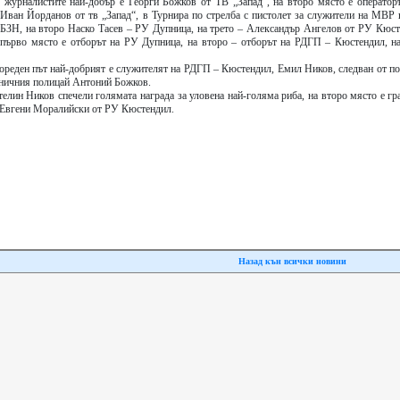
д журналистите най-добър е Георги Божков от ТВ „Запад“, на второ място е оператор
 Иван Йорданов от тв „Запад“, в Турнира по стрелба с пистолет за служители на МВР 
БЗН, на второ Наско Тасев – РУ Дупница, на трето – Александър Ангелов от РУ Кюст
 първо място е отборът на РУ Дупница, на второ – отборът на РДГП – Кюстендил, на
 пореден път най-добрият е служителят на РДГП – Кюстендил, Емил Ников, следван от п
аничния полицай Антоний Божков.
телин Ников спечели голямата награда за уловена най-голяма риба, на второ място е г
– Евгени Моралийски от РУ Кюстендил.
Назад кън всички новини