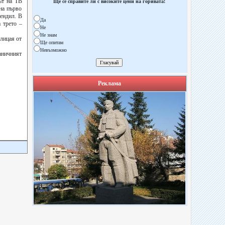
ът на ТВ
Ще се справите ли с високите цени на горивата!
на първо
ендил. В
Да
 трето –
Не
Не знам
олицая от
Ще опитам
Невъзможно
раничният
Реклама