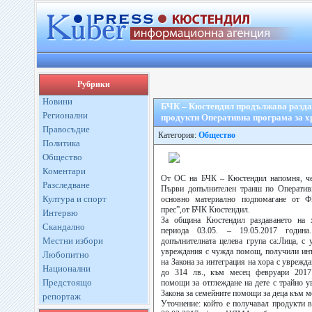
Рубрики
Новини
БЧК – Кюстендил продължава разда
Регионални
продукти Оперативна програма за х
Правосъдие
Категория:
Общество
Политика
Общество
Коментари
От ОС на БЧК – Кюстендил напомня, че
Разследване
Първи допълнителен транш по Оперативн
Култура и спорт
основно материално подпомагане от 
прес”,от БЧК Кюстендил.
Интервю
За община Кюстендил раздаването на 
Скандално
периода 03.05. – 19.05.2017 годин
Местни избори
допълнителната целева група са:Лица, с 
увреждания с чужда помощ, получили инт
Любопитно
на Закона за интеграция на хора с уврежд
Национални
до 314 лв., към месец февруари 2017
Предстоящо
помощи за отглеждане на дете с трайно ув
Закона за семейните помощи за деца към м
репортаж
Уточнение: който е получавал продукти в