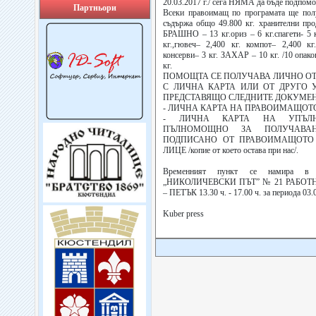
20.03.2017 г./ сега НЯМА да бъде подпомо
Партньори
Всеки правоимащ по програмата ще полу
съдържа общо 49.800 кг. хранителни про
БРАШНО – 13 кг.ориз – 6 кг.спагети- 5 
кг.,гювеч– 2,400 кг. компот– 2,400 к
консерви– 3 кг. ЗАХАР – 10 кг. /10 опаков
кг.
ПОМОЩТА СЕ ПОЛУЧАВА ЛИЧНО О
С ЛИЧНА КАРТА ИЛИ ОТ ДРУГО
ПРЕДСТАВЯЩО СЛЕДНИТЕ ДОКУМЕН
- ЛИЧНА КАРТА НА ПРАВОИМАЩОТ
- ЛИЧНА КАРТА НА УПЪЛН
ПЪЛНОМОЩНО ЗА ПОЛУЧАВАН
ПОДПИСАНО ОТ ПРАВОИМАЩОТО
ЛИЦЕ /копие от което остава при нас/.
Временният пункт се намира в
„НИКОЛИЧЕВСКИ ПЪТ” № 21 РАБОТ
– ПЕТЪК 13.30 ч. - 17.00 ч. за периода 03.0
Kuber press