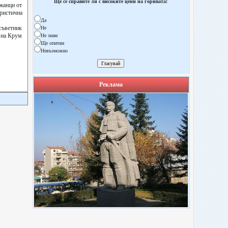
Ще се справите ли с високите цени на горивата!
ежанци от
ристична
Да
 съветник
Не
о на Крум
Не знам
Ще опитам
Невъзможно
Реклама