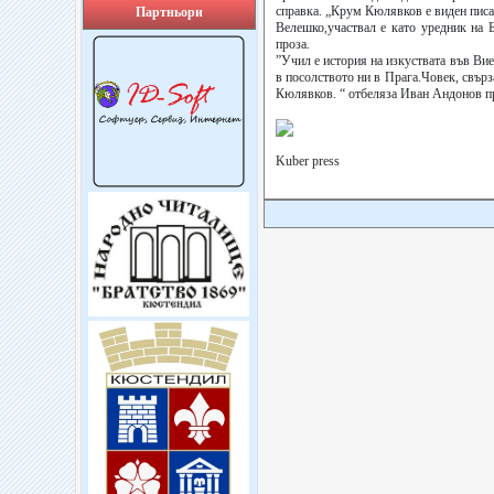
справка. „Крум Кюлявков е виден писат
Партньори
Велешко,участвал е като уредник на 
проза.
”Учил е история на изкуствата във Вие
в посолството ни в Прага.Човек, свър
Кюлявков. “ отбеляза Иван Андонов пр
Kuber press