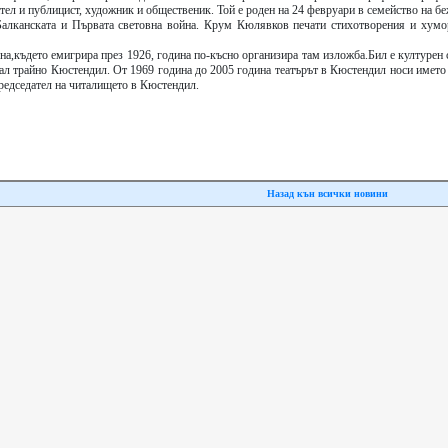
ел и публицист, художник и общественик. Той е роден на 24 февруари в семейство на б
Балканската и Първата световна война. Крум Кюлявков печати стихотворения и хумо
на,където емигрира през 1926, година по-късно организира там изложба.Бил е културен
зал трайно Кюстендил. От 1969 година до 2005 година театърът в Кюстендил носи имет
едседател на читалището в Кюстендил.
Назад кън всички новини