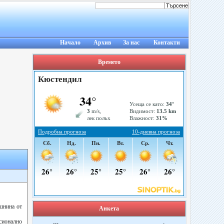
Начало
Архив
За нас
Контакти
Времето
шнина от
Анкета
сионално