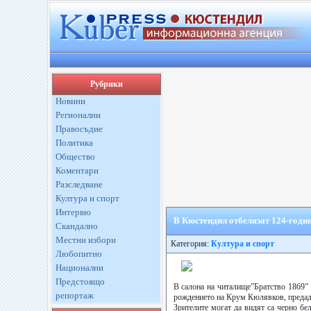
Рубрики
Новини
Регионални
Правосъдие
Политика
Общество
Коментари
Разследване
Култура и спорт
Интервю
В Кюстендил отбелязат 124-годи
Скандално
Местни избори
Категория:
Култура и спорт
Любопитно
Национални
Предстоящо
В салона на читалище”Братство 1869”
репортаж
рождението на Крум Кюлявков, предаде
Зрителите могат да видят са черно бе