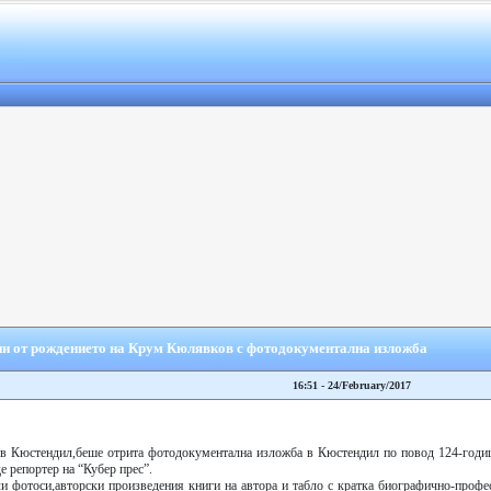
ни от рождението на Крум Кюлявков с фотодокументална изложба
16:51 - 24/February/2017
 в Кюстендил,беше отрита фотодокументална изложба в Кюстендил по повод 124-годи
 репортер на “Кубер прес”.
ли фотоси,авторски произведения книги на автора и табло с кратка биографично-профе