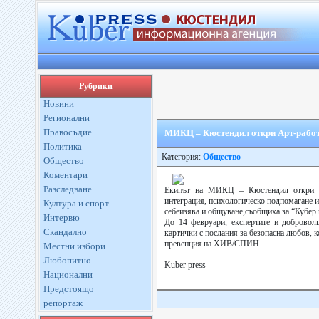
Рубрики
Новини
Регионални
Правосъдие
МИКЦ – Кюстендил откри Арт-рабо
Политика
Категория:
Общество
Общество
Коментари
Разследване
Екипът на МИКЦ – Кюстендил откри А
интеграция, психологическо подпомагане и
Култура и спорт
себеизява и общуване,съобщиха за “Кубер 
Интервю
До 14 февруари, експертите и добровол
Скандално
картички с послания за безопасна любов, 
превенция на ХИВ/СПИН.
Местни избори
Любопитно
Kuber press
Национални
Предстоящо
репортаж