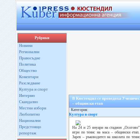
Рубрики
Новини
Регионални
Правосъдие
Политика
Общество
Коментари
Разследване
Култура и спорт
Интервю
В Кюстендил се проведоха Ученическ
Скандално
– общински етап
Местни избори
Категория:
Любопитно
Култура и спорт
Национални
Предстоящо
На 24 и 25 януари на стадион „Осогово“
игри по тенис на маса – общински етап
репортаж
Зарев – ръководител на школата по тени