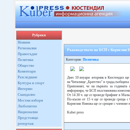
Рубрики
Новини
Регионални
Ръководството на БСП с Корнелия Н
Правосъдие
Политика
Категория:
Политика
Общество
Коментари
Разследване
Днес 10 януари -вторник в Кюстендил ще 
на Читалище „Братство“ в града,съобщиха 
Култура и спорт
Припомнят, че на първата за годината 
Интервю
информира, че БСП възстановява изнесенит
Скандално
От 14.30 ч. ще се проведе брифинг в Малк
По-късно от 15 ч ще се проведе среща с 
Местни избори
Корнелия Нинова ще се срещне с членове н
Любопитно
Национални
Kuber press
Предстоящо
репортаж