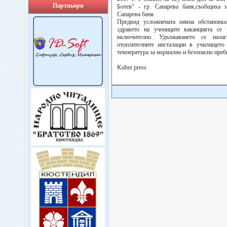
Партньори
Ботев" - гр. Сапарева баня,съобщиха 
Сапарева баня.
Предвид усложнената зимна обстановк
здравето на учениците ваканцията се
включително. Удължаването се налаг
отоплителните инсталации в училището 
температура за нормално и безопасно преби
Kuber press