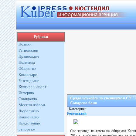
Рубрики
Новини
Регионални
Правосъдие
Политика
Общество
Коментари
Разследване
Култура и спорт
Интервю
Сряда неучебен за учениците в СУ "Х
Скандално
Сапарева баня
Местни избори
Категория:
Любопитно
Регионални
Национални
Предстоящо
репортаж
Със заповед на кмета на общината Калин
2017 г. е обявен за неучебен ден за вс