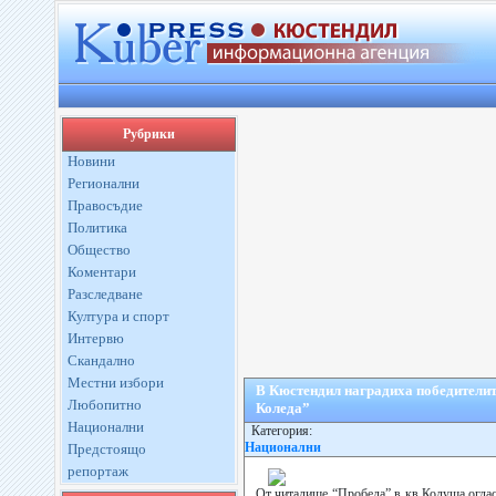
Рубрики
Новини
Регионални
Правосъдие
Политика
Общество
Коментари
Разследване
Култура и спорт
Интервю
Скандално
Местни избори
В Кюстендил наградиха победителит
Любопитно
Коледа”
Национални
Категория:
Национални
Предстоящо
репортаж
От читалище “Пробеда” в кв.Колуша огласи