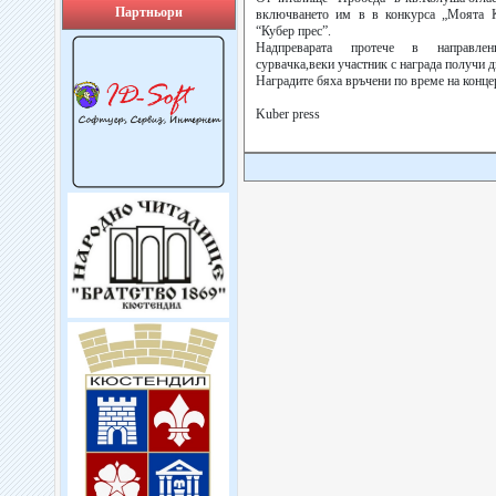
Партньори
включването им в в конкурса „Моята Ко
“Кубер прес”.
Надпреварата протече в направлени
сурвачка,веки участник с награда получи д
Наградите бяха връчени по време на концер
Kuber press