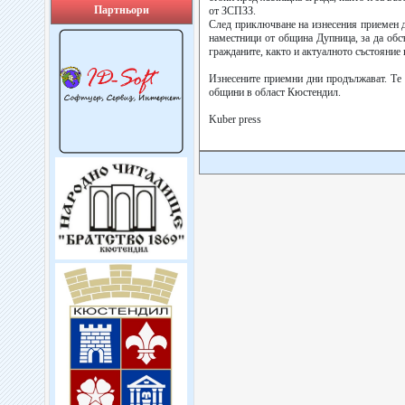
Партньори
от ЗСПЗЗ.
След приключване на изнесения приемен д
наместници от община Дупница, за да обс
гражданите, както и актуалното състояние 
Изнесените приемни дни продължават. Те с
общини в област Кюстендил.
Kuber press