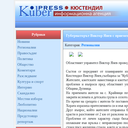
Рубрики
Губернаторът Виктор Янев с приеме
Новини
Категория:
Регионални
Регионални
Правосъдие
Политика
Областният управител Виктор Янев провед
Общество
Коментари
Състоя се поредният от планираните и
Разследване
Кюстендил Виктор Янев,съобщиха за “Кубе
Жителите, кметските наместници и кметът
Култура и спорт
проблеми и въпроси пред областният уп
Интервю
Община Дупница.
Скандално
На приемната жители на с. Крайници пот
закрити яслената и детската група в селото
Местни избори
По време на срещата с жители бе поставен
Любопитно
Хората изразиха притесненията си и във вр
Национални
Друг въпрос, който жителите отправиха б
храсти в разстояние от 2 км от разклона за
Предстоящо
Проблеми от личен характер също бяха
репортаж
оплакване във връзка с неправомерно пос
стоки пред жилищна сграда, както и за въз