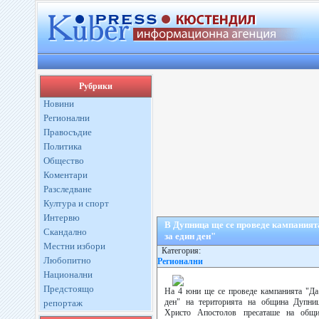
Рубрики
Новини
Регионални
Правосъдие
Политика
Общество
Коментари
Разследване
Култура и спорт
Интервю
В Дупница ще се проведе кампаният
Скандално
за един ден"
Местни избори
Категория:
Любопитно
Регионални
Национални
Предстоящо
На 4 юни ще се проведе кампанията "Да
ден" на територията на община Дупниц
репортаж
Христо Апостолов пресаташе на общи