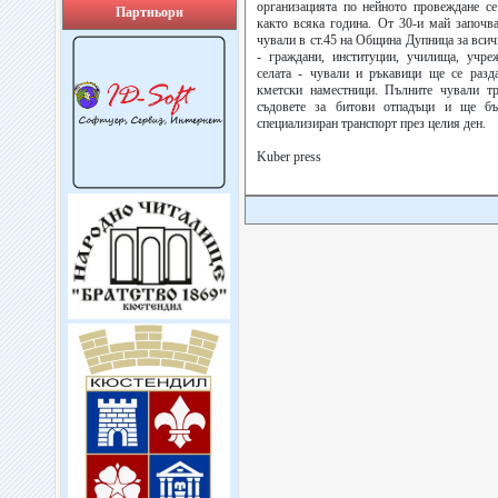
организацията по нейното провеждане се
Партньори
както всяка година. От 30-и май започв
чували в ст.45 на Община Дупница за всич
- граждани, институции, училища, учре
селата - чували и ръкавици ще се разд
кметски наместници. Пълните чували тр
съдовете за битови отпадъци и ще бъ
специализиран транспорт през целия ден.
Kuber press