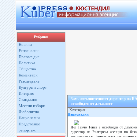
Рубрики
Новини
Регионални
Правосъдие
Политика
Общество
Коментари
Разследване
Култура и спорт
Интервю
Зам. изпълнителният директор на БА
Скандално
освободен от длъжност
Местни избори
Категория:
Любопитно
Национални
Национални
Предстоящо
Д-р Тенчо Тенев е освободен от длъжнос
репортаж
директор на Българска агенция по безо
несправяне със финансовата дисциплина,