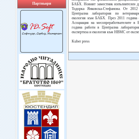
Партньори
БАБХ. Новият заместник изпълнителен д
Тодорка Янковска-Стефанова. От 2012
Централна лаборатория по ветеринарн
екология към БАБХ. През 2011 година е
Асоциация на месопреработвателите в 
година работи в Централна лаборатория
експертиза и екология към НВМС от експе
Kuber press