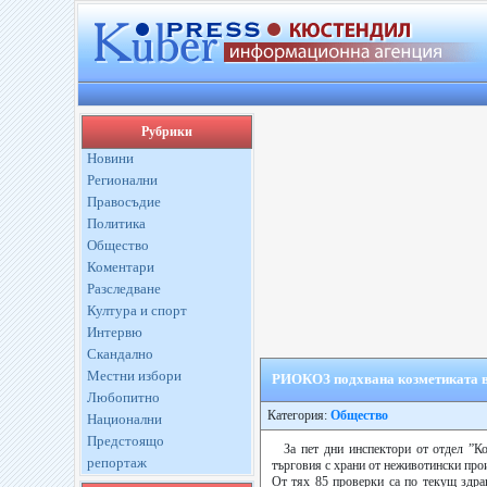
Рубрики
Новини
Регионални
Правосъдие
Политика
Общество
Коментари
Разследване
Култура и спорт
Интервю
Скандално
Местни избори
РИОКОЗ подхвана козметиката 
Любопитно
Категория:
Общество
Национални
Предстоящо
За пет дни инспектори от отдел ”К
репортаж
търговия с храни от неживотински про
От тях 85 проверки са по текущ здрав