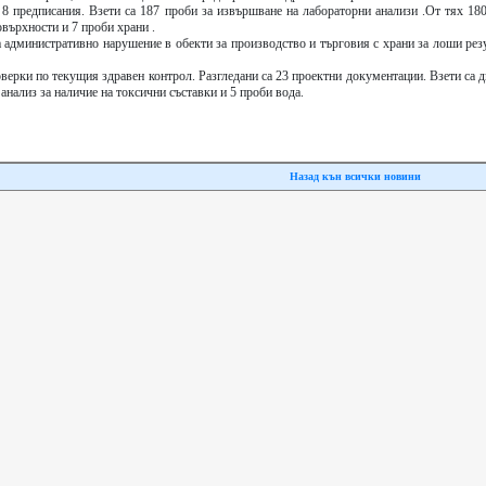
8 предписания. Взети са 187 проби за извършване на лабораторни анализи .От тях 180
върхности и 7 проби храни .
а административно нарушение в обекти за производство и търговия с храни за лоши рез
верки по текущия здравен контрол. Разгледани са 23 проектни документации. Взети са 
анализ за наличие на токсични съставки и 5 проби вода.
Назад кън всички новини