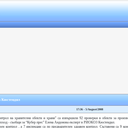
в Кюстендил
17:36 - 5/August/2008
онтрол на хранителни обекти и храни” са извършили 92 проверки в обекти за произв
изход - съобщи за “Кубер прес” Елена Андонова експерт в РИОКОЗ Кюстендил.
ен контрол , а 7 инспекции са по предварителен здравен контрол. Съставени са 9 кон