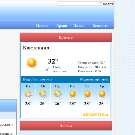
Начало
Архив
За нас
Контакти
Времето
одство и
Анкета
стативни