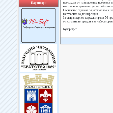
протокола от извършените проверки и 
Партньори
контроли на дезинфекции от работни по
Съставен е един акт за установяване н
контролите на дезинфекция.
За същия период са реализирани 56 про
от козметични средства за лабораторен 
Кубер прес