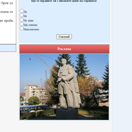
Ще се справите ли с високите цени на горивата!
 броя са
ултати от
Да
Не
две проби
Не знам
Ще опитам
Невъзможно
Реклама