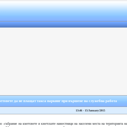
етовете да не плащат такса паркинг при вършене на служебна работа
13:46 - 15/January/2015
о -събрание на кметовете и кметските наместници на населени места на територията н