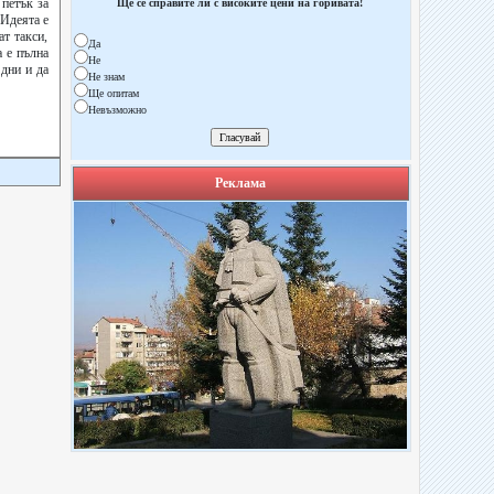
петък за
Ще се справите ли с високите цени на горивата!
.Идеята е
т такси,
Да
а е пълна
Не
дни и да
Не знам
Ще опитам
Невъзможно
Реклама