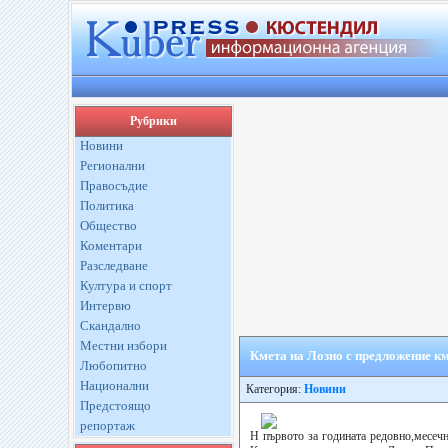
Рубрики
Новини
Регионални
Правосъдие
Политика
Общество
Коментари
Разследване
Култура и спорт
Интервю
Скандално
Местни избори
Кмета на Лозно с предложение км
Любопитно
Национални
Категория:
Новини
Предстоящо
репортаж
Н първото за годината редовно,месечн