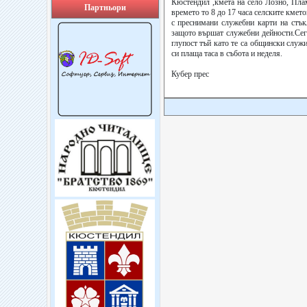
Кюстендил ,кмета на село Лозно, Плам
Партньори
времето то 8 до 17 часа селските кмет
с преснимани служебни карти на стък
защото вършат служебни дейности.Сега
глупост тъй като те са общински служ
си плаща таса в събота и неделя.
Кубер прес