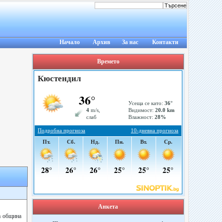
Начало
Архив
За нас
Контакти
Времето
Анкета
а община