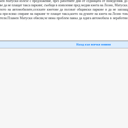
ен Матуски излезе с предложение, през работните дни от седмицата от понеделник до 
ове да не плащат такса паркинг, съобщи в изявление пред медии кмета на Лозно, Матуски
лото на автомобилите,селските кметове да ползват общински паркове и да не заплаща
 при всяко спиране на паркинг те плащат такса,което па думите на кмета на Лозно тов
ители.Пламен Матуски обясни,че няма проблем паяка да вдига автомобила в неработни 
Назад кън всички новини