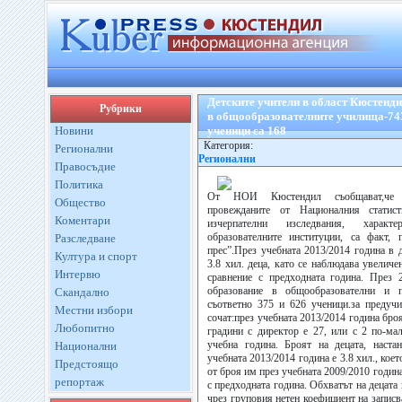
Детските учители в област Кюстенди
Рубрики
в общообразователните училища-74
Новини
ученици са 168
Категория:
Регионални
Регионални
Правосъдие
Политика
От НОИ Кюстендил съобщават,че о
Общество
провежданите от Националния статист
Коментари
изчерпателни изследвания, характ
образователните институции, са факт, 
Разследване
прес”.През учебната 2013/2014 година в д
Култура и спорт
3.8 хил. деца, като се наблюдава увеличе
Интервю
сравнение с предходната година. През 
образование в общообразователни и 
Скандално
съответно 375 и 626 ученици.за предуч
Местни избори
сочат:през учебната 2013/2014 година бро
Любопитно
градини с директор е 27, или с 2 по-ма
учебна година. Броят на децата, наста
Национални
учебната 2013/2014 година е 3.8 хил., коет
Предстоящо
от броя им през учебната 2009/2010 година
репортаж
с предходната година. Обхватът на децата 
чрез груповия нетен коефициент на записв