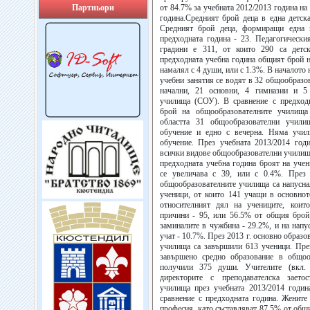
Партньори
от 84.7% за учебната 2012/2013 година на
година.Средният брой деца в една детска
Средният брой деца, формиращи една 
предходната година - 23. Педагогическия
градини е 311, от които 290 са детс
предходната учебна година общият брой н
намалял с 4 души, или с 1.3%. В началото 
учебни занятия се водят в 32 общообразов
начални, 21 основни, 4 гимназии и 5
училища (СОУ). В сравнение с предходн
брой на общообразователните училища
областта 31 общообразователни учил
обучение и едно с вечерна. Няма учи
обучение. През учебната 2013/2014 год
всички видове общообразователни училища 
предходната учебна година броят на уче
се увеличава с 39, или с 0.4%. През 
общообразователните училища са напусна
ученици, от които 141 учащи в основнот
относителният дял на учениците, коит
причини - 95, или 56.5% от общия брой 
заминалите в чужбина - 29.2%, и на напу
учат - 10.7%. През 2013 г. основно образ
училища са завършили 613 ученици. Пре
завършено средно образование в общоо
получили 375 души. Учителите (вкл.
директорите с преподавателска заето
училища през учебната 2013/2014 годин
сравнение с предходната година. Жените
професия, като съставляват 87.5% от общи