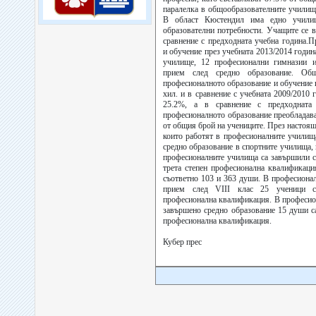
паралелка в общообразователните училищ
В област Кюстендил има едно училищ
образователни потребности. Учащите се в
сравнение с предходната учебна година.
и обучение през учебната 2013/2014 годин
училище, 12 професионални гимназии 
прием след средно образование. О
професионалното образование и обучение п
хил. и в сравнение с учебната 2009/2010 
25.2%, а в сравнение с предходнат
професионалното образование преобладава
от общия брой на учениците. През настоящ
които работят в професионалните училища
средно образование в спортните училища,
професионалните училища са завършили с
трета степен професионална квалификаци
съответно 103 и 363 души. В професиона
прием след VIII клас 25 ученици с
професионална квалификация. В професио
завършено средно образование 15 души с
професионална квалификация.
Кубер прес