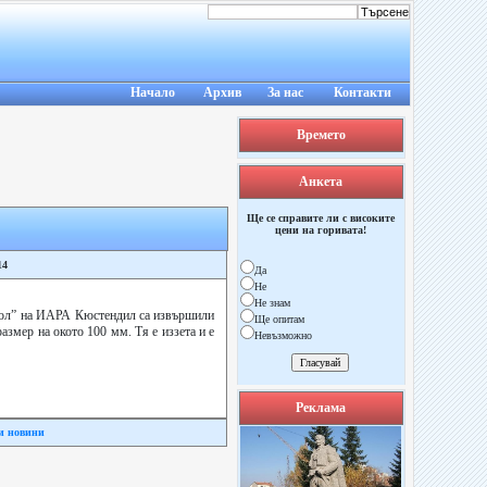
Начало
Архив
За нас
Контакти
Времето
Анкета
Ще се справите ли с високите
цени на горивата!
14
Да
Не
Не знам
нтрол” на ИАРА Кюстендил са извършили
Ще опитам
азмер на окото 100 мм. Тя е иззета и е
Невъзможно
Реклама
и новини