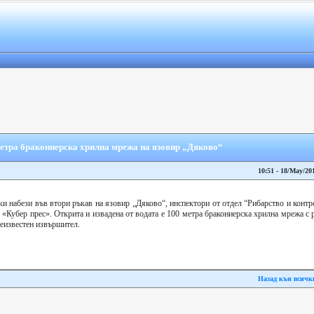
метра бракониерска хрилна мрежа на язовир „Дяково“
10:51 - 18/May/20
ки набези във втори ръкав на язовир „Дяково“, инспектори от отдел “Рибарство и ко
 «Кубер прес». Открита и извадена от водата е 100 метра бракониерска хрилна мрежа с р
неизвестен извършител.
Назад кън всичк