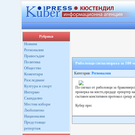
Рубрики
Новини
Регионални
Правосъдие
Политика
Риболовци сигнализраха за 100 
Общество
Категория:
Регионални
Коментари
Разследване
Култура и спорт
По сигнал от риболовци за бракониерс
Интервю
проверка на място,предаде ерпортер на
съставен констативен протокол срещу 
Скандално
Местни избори
Кубер прес
Любопитно
Национални
Предстоящо
репортаж