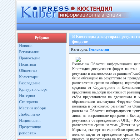
В Кюстендил дискутираха резултати 
Рубрики
фондове
Новини
Категория:
Регионални
Регионални
Правосъдие
Политика
Екипът на Областен информационен цен
Кюстендил дискусионен форум на тема „
Общество
резултати и възможности за развитие”,съ
Коментари
беше обсъждане на резултатите от прове
Разследване
разяснителни срещи по общини, идентифиц
средства от Структурните и Кохезионн
Култура и спорт
представяне на добри практики от реализи
Интервю
събра представители на държавната и м
Скандално
образователни институции. Форумът беш
политика и регионално развитие” на Общ
Местни избори
ролята на Областен информационен цент
Любопитно
линия на оперативните програми в Българ
Национални
резултатите от проведените от ОИЦ – Кю
разяснителни срещи на тема „Пътят на 
Предстоящо
Маркова, експерт по европейски програми
репортаж
анкетни карти от проведените срещи беш
процеса на подготовката на проекти и в 