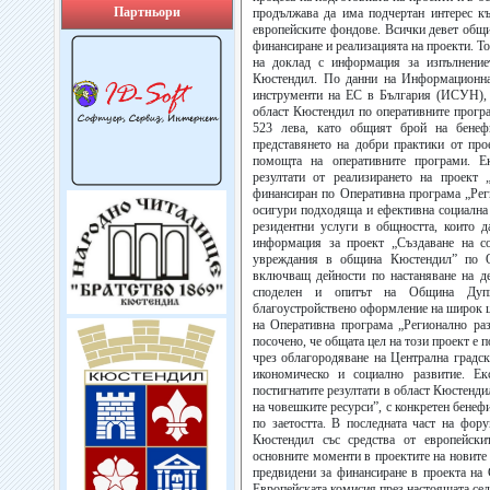
Партньори
продължава да има подчертан интерес к
европейските фондове. Всички девет общи
финансиране и реализацията на проекти. Т
на доклад с информация за изпълнение
Кюстендил. По данни на Информационнат
инструменти на ЕС в България (ИСУН), 
област Кюстендил по оперативните прогр
523 лева, като общият брой на бенеф
представянето на добри практики от про
помощта на оперативните програми. Е
резултати от реализирането на проект 
финансиран по Оперативна програма „Реги
осигури подходяща и ефективна социална 
резидентни услуги в общността, които д
информация за проект „Създаване на со
увреждания в община Кюстендил” по Оп
включващ дейности по настаняване на д
споделен и опитът на Община Дупн
благоустройствено оформление на широк ц
на Оперативна програма „Регионално ра
посочено, че общата цел на този проект е 
чрез облагородяване на Централна градск
икономическо и социално развитие. Е
постигнатите резултати в област Кюстенд
на човешките ресурси”, с конкретен бенеф
по заетостта. В последната част на фор
Кюстендил със средства от европейски
основните моменти в проектите на новите 
предвидени за финансиране в проекта на 
Европейската комисия през настоящата се