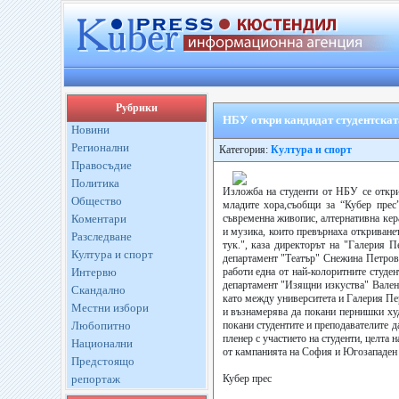
Рубрики
НБУ откри кандидат студентскат
Новини
Регионални
Категория:
Култура и спорт
Правосъдие
Политика
Изложба на студенти от НБУ се откри
Общество
младите хора,съобщи за “Кубер прес
Коментари
съвременна живопис, алтернативна кера
и музика, които превърнаха откриванет
Разследване
тук.", каза директорът на "Галерия 
Култура и спорт
департамент "Театър" Снежина Петрова
Интервю
работи една от най-колоритните студе
департамент "Изящни изкуства" Валент
Скандално
като между университета и Галерия Пер
Местни избори
и възнамерява да покани пернишки ху
Любопитно
покани студентите и преподавателите
пленер с участието на студенти, целта
Национални
от кампанията на София и Югозападен р
Предстоящо
репортаж
Кубер прес