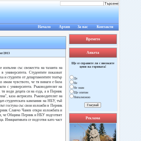
Начало
Архив
За нас
Контакти
Времето
Анкета
er/2013
Ще се справите ли с високите
цени на горивата!
 изпълни със свежестта на таланта на
в университета. Студентите показват
ха и студенти от департаментите театър
Да
аз имам чувството, че тя винаги е била
Не
кти с университета. Ръководителят на
Не знам
тя води децата си на езда, а в Перник
Ще опитам
на", каза актрисата. Ръководителят на
Невъзможно
дат-студентската кампания на НБУ, тъй
път гостува със свои изложби в Перник
ерник Славчо Чанев откри изложбата и
ни, че Община Перник и НБУ подготвят
Реклама
да. Инициативата се подготвя като част