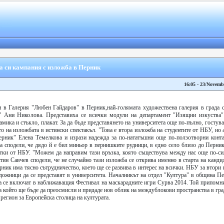
а си кампания с изложба в Перник
16:05 - 23/Novemb
 в Галерия "Любен Гайдаров" в Перник,най-голямата художествена галерия в града се
” Ани Николова. Представиха се всички модули на департамент "Изящни изкуства" 
мика и стъкло, плакат. За да бъде представянето на университета още по-пълно, гостува
о на изложбата в истински спектакъл. "Това е втора изложба на студентите от НБУ, но 
Перник" Елена Темелкова и изрази надежда за по-нататъшни още по-ползотворни конта
 сподели, че дядо й е бил миньор в пернишките рудници, в едно село близо до Перник 
нтки от НБУ. "Можем да направим тази връзка, която съществува между нас още по-сил
ин Савчев сподели, че не случайно тази изложба се открива именно в старта на канди
ник има тясно сътрудничество, което ще се развива в интерес на всички. НБУ за втори 
дожници да се представят в университета. Началникът на отдел "Култура" в община П
 да се включат в наближаващия Фестивал на маскарадните игри Сурва 2014. Той припом
 на който ще бъде да преосмисли и придаде нов облик на междублокови пространства в гра
егион за Европейска столица на културата.