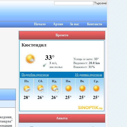
Начало
Архив
За нас
Контакти
Времето
кедония,
Анкета
танцува”
фондация