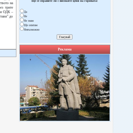
Ще се справите ли с високите цени на горивата!
твото на
ез трите
ри ОДК –
Да
тави” до
Не
Не знам
Ще опитам
Невъзможно
Реклама