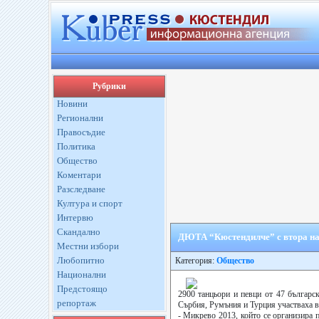
Рубрики
Новини
Регионални
Правосъдие
Политика
Общество
Коментари
Разследване
Култура и спорт
Интервю
Скандално
ДЮТА “Кюстендилче” с втора на
Местни избори
Любопитно
Категория:
Общество
Национални
Предстоящо
2900 танцьори и певци от 47 българс
репортаж
Сърбия, Румъния и Турция участваха 
- Микрево 2013, който се организира