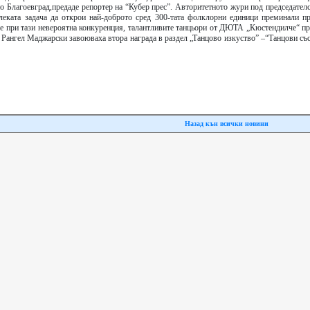
 Благоевград,предаде репортер на “Кубер прес”. Авторитетното жури под председателс
леката задача да открои най-доброто сред 300-тата фолклорни единици преминали пр
 че при тази невероятна конкуренция, талантливите танцьори от ДЮТА „Кюстендилче“ п
Рангел Маджарски завоюваха втора награда в раздел „Танцово изкуство” –“Танцови със
Назад кън всички новини