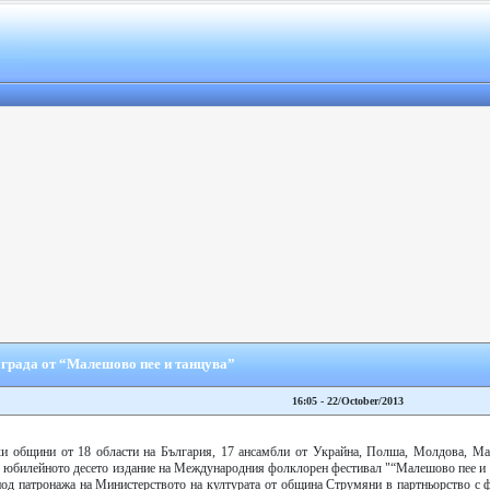
града от “Малешово пее и танцува”
16:05 - 22/October/2013
ки общини от 18 области на България, 17 ансамбли от Украйна, Полша, Молдова, Ма
в юбилейното десето издание на Международния фолклорен фестивал "“Малешово пее и 
 под патронажа на Министерството на културата от община Струмяни в партньорство с 