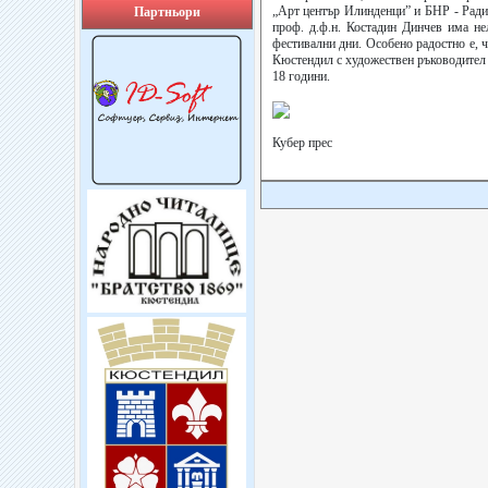
„Арт център Илинденци” и БНР - Радио
Партньори
проф. д.ф.н. Костадин Динчев има не
фестивални дни. Особено радостно е,
Кюстендил с художествен ръководител 
18 години.
Кубер прес