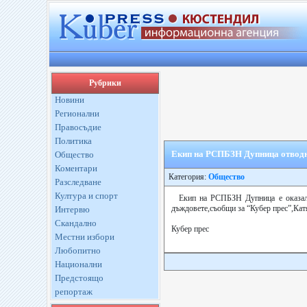
Рубрики
Новини
Регионални
Правосъдие
Политика
Екип на РСПБЗН Дупница отводн
Общество
Коментари
Категория:
Общество
Разследване
Култура и спорт
Екип на РСПБЗН Дупница е оказал 
дъждовете,съобщи за “Кубер прес”,Кат
Интервю
Скандално
Кубер прес
Местни избори
Любопитно
Национални
Предстоящо
репортаж