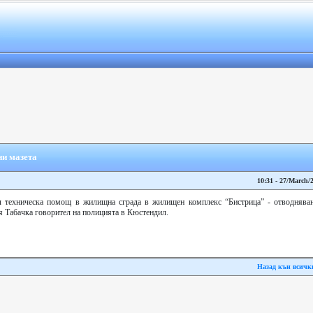
и мазета
10:31 - 27/March/
техническа помощ в жилищна сграда в жилищен комплекс “Бистрица” - отводняване
я Табачка говорител на полицията в Кюстендил.
Назад кън всичк