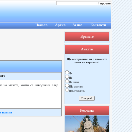
Начало
Архив
За нас
Контакти
Времето
Анкета
Ще се справите ли с високите
цени на горивата!
Да
2013
Не
Не знам
 на мазета, които са наводнени след
Ще опитам
Невъзможно
Реклама
и новини