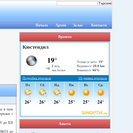
Начало
Архив
За нас
Контакти
Времето
а в тази
връзки с
V до ХІІ
Анкета
ИОКОЗ до