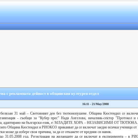
ема с рекламната дейност в общинския културен отдел
16:11 - 21/May/2008
отбелязан 31 май – Световният ден без тютюнопушене. Община Кюстендил се включв
рганизация - съобщи за “Кубер прес” Надя Ангелова, началник-сектор ”Протокол и 
одина, адаптирано на български език, е: МЛАДИТЕ ХОРА – НЕЗАВИСИМИ ОТ ТЮТЮНА.
 които Община Кюстендил и РИОКОЗ приканват да се включат заедно всички ученици от 
еки може да избере своя причина, за да се откажете от вредния си навик.
до 31.05.2008 год. Регистрация на желаещите да се включат в експеримента – в Р