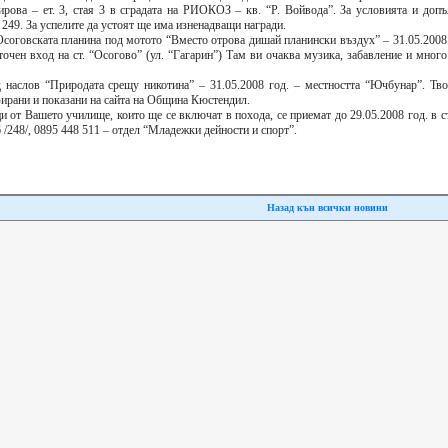
ирова – ет. 3, стая 3 в сградата на РИОКОЗ – кв. “Р. Войвода”. За условията и допъ
 249. За успелите да устоят ще има изненадващи награди.
соговската планина под мотото “Вместо отрова дишай планински въздух” – 31.05.2008 
точен вход на ст. “Осогово” (ул. “Гагарин”) Там ви очаква музика, забавление и мног
д наслов “Природата срещу никотина” – 31.05.2008 год. – местността “Ючбунар”. Тво
ирани и показани на сайта на Община Кюстендил.
 от Вашето училище, които ще се включат в похода, се приемат до 29.05.2008 год. в с
/248/, 0895 448 511 – отдел “Младежки дейности и спорт”.
Назад кън всички новини