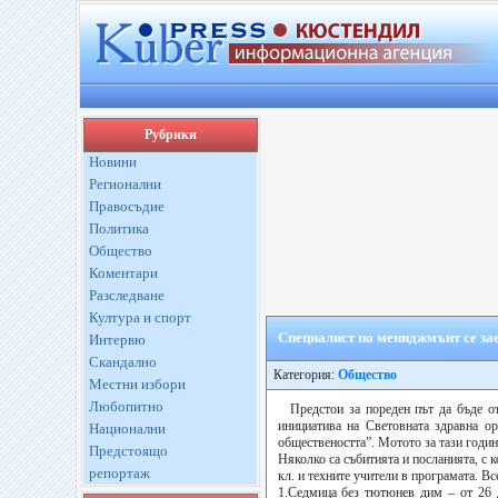
Рубрики
Новини
Регионални
Правосъдие
Политика
Общество
Коментари
Разследване
Култура и спорт
Специалист по мениджмънт се за
Интервю
Скандално
Категория:
Общество
Местни избори
Любопитно
Предстои за пореден път да бъде 
инициатива на Световната здравна о
Национални
обществеността”. Мотото за тази г
Предстоящо
Няколко са събитията и посланията, с
репортаж
кл. и техните учители в програмата. Вс
1.Седмица без тютюнев дим – от 26 