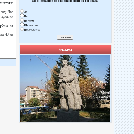
Ще се справите ли с високите цени на горивата!
лнителна
год. Час
Да
о приятни
Не
Не знам
рбите на
Ще опитам
Невъзможно
тая 48 на
Реклама