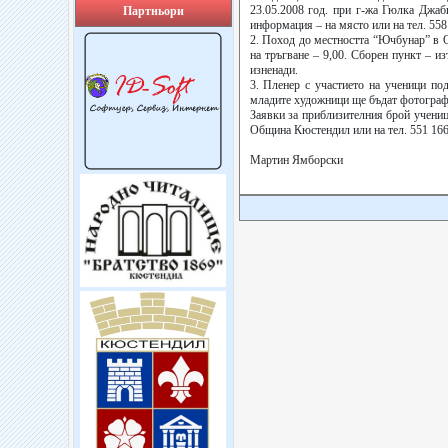
23.05.2008 год. при г-жа Гюлка Джаб
Партньори
информация – на място или на тел. 558
2. Поход до местността “Ючбунар” в О
на тръгване – 9,00. Сборен пункт – из
изненади.
3. Пленер с участието на ученици по
младите художници ще бъдат фотограф
Заявки за приблизителния брой ученици
Община Кюстендил или на тел. 551 166 
Мартин Ямборски