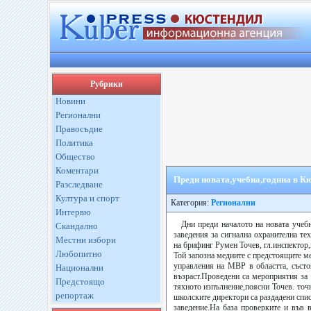
Рубрики
Новини
Регионални
Правосъдие
Политика
Общество
Коментари
Преди новата,учебна,година в К
Разследване
Култура и спорт
Категория:
Регионални
Интервю
Дни преди началото на новата учеб
Скандално
заведения за сигнална охранителна те
Местни избори
на брифинг Румен Точев, гл.инспектор
Любопитно
Той запозна медиите с предстоящите м
управления на МВР в областта, състо
Национални
възраст.Проведени са мероприятия за 
Предстоящо
тяхното изпълнение,поясни Точев. точ
репортаж
школските директори са раздадени спи
заведение.На база проверките и въ