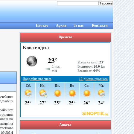
Начало
Архив
За нас
Контакти
Времето
учебните
те,съобщи
 районите
-годишна
орници по
ления,на
Анкета
ответното
РИО МОМН