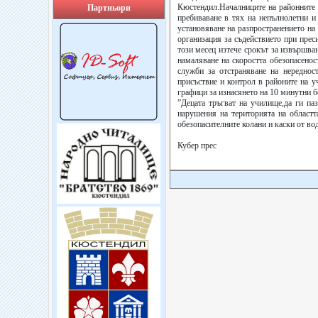
Кюстендил.Началниците на районните 
Партньори
пребиваване в тях на непълнолетни и
установяване на разпространението на
организация за съдействието при прес
този месец изтече срокът за извършван
намаляване на скоростта обезопасено
служби за отстраняване на нереднос
присъствие и контрол в районите на
графици за изнасянето на 10 минутни б
”Децата тръгват на училище,да ги па
нарушения на територията на област
обезопасителните колани и каски от вод
Кубер прес