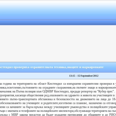
юстендил провериха охранителната техника,знаците и маркировките
13:15 - 15/September/2012
на година на територията на област Кюстендил са извършени охранителни проверки в 
хника,осветление,състоянието на оградните съоражения,на пътните знаци и маркировки
,началник на Пътна полиция към ОДМВР Кюстендил, предаде репортер на “Кубер прес”.
ероприятия,касаещи обществения ред,опазването на здравето и живота на участниците в
янието пътно-транспортната обстановка и безопасността на движението на лица до 18
обезопасяването на учениците и родителите,изготвени са планове, назначени са отгов
нени са начините за бърза връзка между училищните ръководства и полицейските управ
съци с имената и телефоните на полицейските инспектори,обслужващи територията на съ
в връзка с МВР закона предстои да бъдат издадени преписания до общините и до 