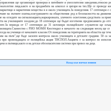
управления ще организират проверки в питейните и увеселителни заведения,относно р
 малолетни лица,както и на продажбата на алкохол и цигари на тях.Ще се проведе ко
 наркотици и наркотични вещества в и около училищата.За понеделник 17 септември е 
ичане на пътните платна,осигуряването на обществения ред и безопасността на движен
е на огледите на сигнализацията,маркировката, уличното осветление,средствата за при
стта на училищните входове,до 18 септември ще бъдат изготвени предписанията до отг
тите.За периода от 17 септември до 31 октомври полицейските служители ще осъщ
 училищата.Съвместно с РИО МОМН Кюстендил в началото на следващия месец ще се 
еседа на ученици от началните класове.От понеделник на територията на областта ще теч
зим на пътя”,ще бъде засилен контрола около училищата и детските градини. 50 са за
та при провеждащата се полицейска акция ТИСПОЛ.Акцията е за контрол по използв
ачи и пътници,както и на детски обезопасителни системи при превоз на деца.
Назад кън всички новини