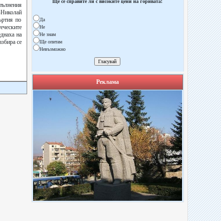
Ще се справите ли с високите цени на горивата!
опълнения
-Николай
ъртия по
Да
теческите
Не
еднаха на
Не знам
азбира се
Ще опитам
Невъзможно
Реклама