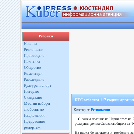
Рубрики
Новини
Регионални
Правосъдие
Политика
Общество
Коментари
Разследване
Култура и спорт
Интервю
Скандално
БТС отбеляза 117 години органи
Местни избори
Любопитно
Категория:
Регионални
Национални
С голям празник на Черни връх на 2
Предстоящо
рождения ден на Съюза,съобщиха за “К
репортаж
На върха бе изтеглена и томболата з