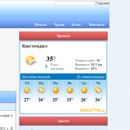
Начало
Архив
За нас
Контакти
Времето
ългария и
Анкета
012 г. В