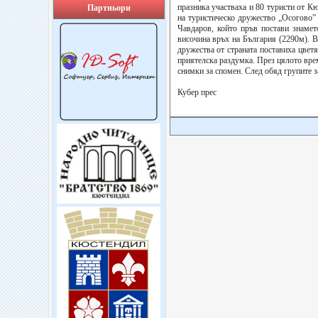
празника участваха и 80 туристи от К
Партньори
на туристическо дружество „Осогово”
Чавдаров, който пръв постави знамет
височина връх на България (2290м). В
дружества от страната поставиха цвет
приятелска раздумка. През цялото врем
снимки за спомен. След обяд групите за
Кубер прес