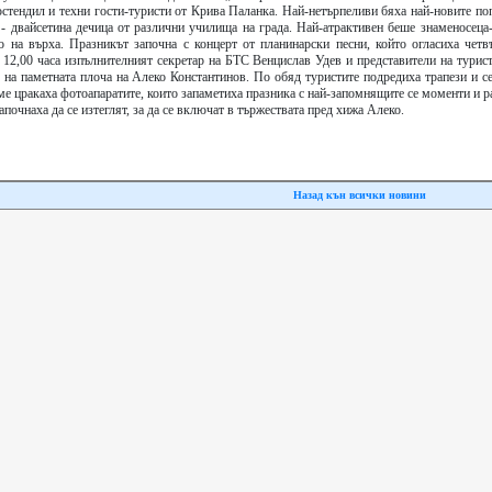
юстендил и техни гости-туристи от Крива Паланка. Най-нетърпеливи бяха най-новите п
 - двайсетина дечица от различни училища на града. Най-атрактивен беше знаменосеца
о на върха. Празникът започна с концерт от планинарски песни, който огласиха четв
 12,00 часа изпълнителният секретар на БТС Венцислав Удев и представители на турис
я на паметната плоча на Алеко Константинов. По обяд туристите подредиха трапези и с
е цракаха фотоапаратите, които запаметиха празника с най-запомнящите се моменти и р
почнаха да се изтеглят, за да се включат в тържествата пред хижа Алеко.
Назад кън всички новини