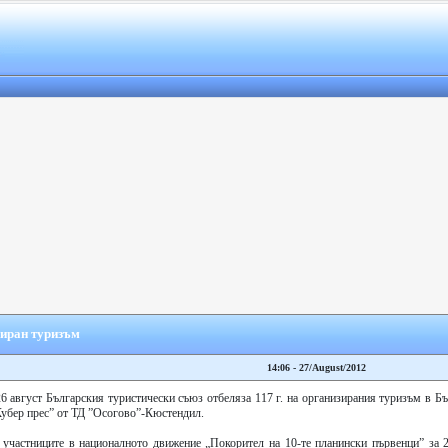
зиран туризъм
14:06 - 27/August/2012
6 август Българския туристически съюз отбеляза 117 г. на организирания туризъм в Б
убер прес” от ТД ”Осогово”-Кюстендил.
а участниците в националното движение „Покорител на 10-те планински първенци” за 2