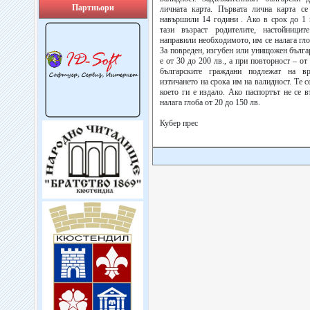
Партньори
личната карта. Първата лична карта се
навършили 14 години . Ако в срок до 1 
тази възраст родителите, настойници
направили необходимото, им се налага гло
За повреден, изгубен или унищожен бълга
е от 30 до 200 лв., а при повторност – от
българските граждани подлежат на в
изтичането на срока им на валидност. Те 
което ги е издало. Ако паспортът не се в
налага глоба от 20 до 150 лв.
Кубер прес