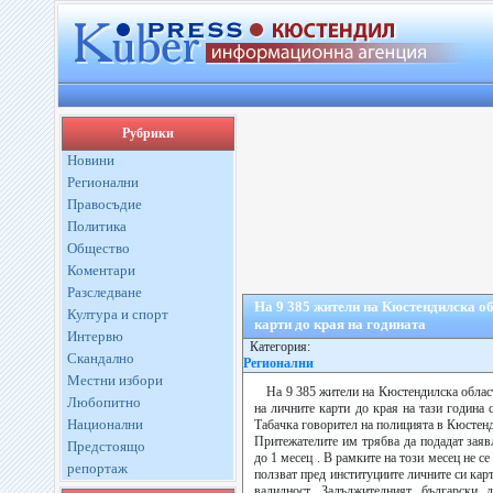
Рубрики
Новини
Регионални
Правосъдие
Политика
Общество
Коментари
Разследване
На 9 385 жители на Кюстендилска об
Култура и спорт
карти до края на годината
Интервю
Категория:
Скандално
Регионални
Местни избори
На 9 385 жители на Кюстендилска област
Любопитно
на личните карти до края на тази година 
Национални
Табачка говорител на полицията в Кюстен
Притежателите им трябва да подадат заяв
Предстоящо
до 1 месец . В рамките на този месец не се
репортаж
ползват пред институциите личните си карт
валидност. Задължителният български 