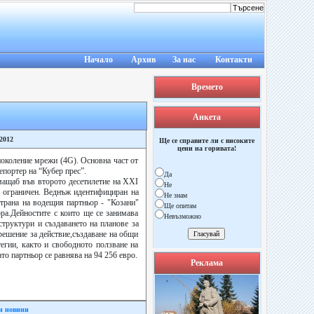
Начало
Архив
За нас
Контакти
Времето
Анкета
/2012
Ще се справите ли с високите
цени на горивата!
поколение мрежи (4G). Основна част от
епортер на “Кубер прес”.
Да
мащаб във второто десетилетие на XXI
Не
но ограничен. Веднъж идентифициран на
Не знам
трана на водещия партньор - "Козани"
Ще опитам
ра.Дейностите с които ще се занимава
Невъзможно
труктури и създаването на планове за
решение за действие,създаване на общи
егии, както и свободното ползване на
о партньор се равнява на 94 256 евро.
Реклама
и новини