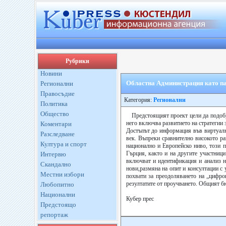
Рубрики
Новини
Областна Администрация като па
Регионални
Правосъдие
Категория:
Регионални
Политика
Общество
Предстоящият проект цели да подобр
него включва развитието на стратегии 
Коментари
Достъпът до информация във виртуалн
Разследване
век. Въпреки сравнително високото ра
Култура и спорт
национално и Европейско ниво, този 
Гърция, както и на другите участниц
Интервю
включват и идентификация и анализ н
Скандално
нови,размяна на опит и консултации с 
Местни избори
похвати за преодоляването на „цифро
резултатите от проучването. Общият бю
Любопитно
Национални
Кубер прес
Предстоящо
репортаж