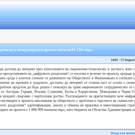
ртньор в международен проект спечели 94 256 евро.
14:05 - 17/August
и достъпа до интернет чрез използването на съвременни технологии, в частност, ново 
за преодоляването на „цифровото разделение“,се посочва в резюме по проекта, предаде р
ата среда е ключов елемент от развитието на Обществото и Икономиката в глобален 
звитие на мрежите в градовете, достъпът до интернет от голяма част от селата е сил
проблем предстои да бъде решен с помощта на транс-националното сътрудничество от с
и от Австрия, Гърция, Италия, Словения, Босна и Херцеговина, Македония и Черна Го
а нуждите свързани с виртуалния достъп. Разглеждането на присъстващите вече инфрас
участниците в проекта,запознаване на обществото с проблема и търсенето на съвместно 
вото разделение“ идентификация, анализ и обмяна на практики и инвестиционни страт
джет на проекта е 1 808 000 милиона евро, като бюджета на Областна Администрация кат
Назад кън всичк