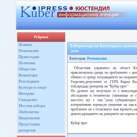
Рубрики
Новини
Губернатора на Кюстендил е доволен
Регионални
депо
Правосъдие
Категория:
Регионални
Политика
Областния управител на област Кю
Общество
приключилата среща по проблемите с де
Коментари
обявил се срещу изграждането на съораже
Разследване
Георгиев,депутатите от ГЕРБ Кирил К
той,предаде репортер на “Кубер прес”
Култура и спорт
По думите му получило се е консулидир
Интервю
обследване и техническо становище от с
Скандално
мястото му е там.”,каза губернаторъ
алтернативни терена,по уверение на зам.
Местни избори
проблемът не е отлагането във времето,за
Любопитно
депото,връщането на доверието на хората 
Национални
Кубер прес
Предстоящо
репортаж