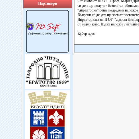
Стоянова от ІІІ ОУ “Проф. Марин Дрино
Партньори
си ден ще получат безплатен абонаме
“директорки” беше подредена изложба н
Въпреки че децата ще заемат постовете
Директорката на ІІ ОУ “Даскал Димитр
от седми клас. Ще се наложи учителите 
Кубер прес