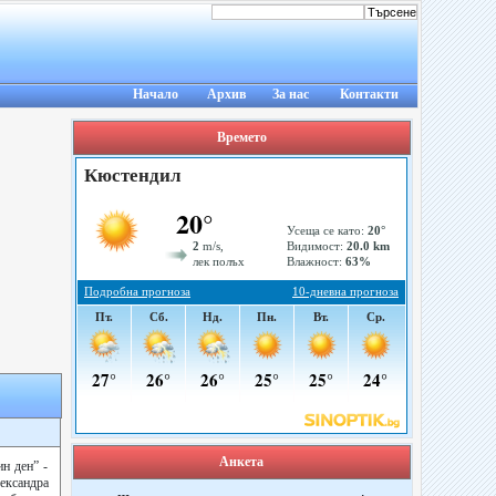
Начало
Архив
За нас
Контакти
Времето
Анкета
н ден” -
ександра