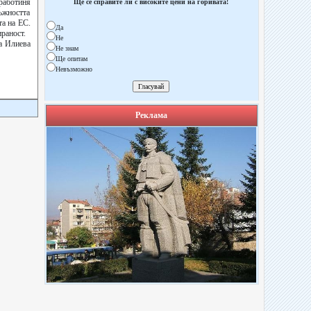
 работиня
Ще се справите ли с високите цени на горивата!
ъжността
та на ЕС.
Да
раност.
Не
на Илиева
Не знам
Ще опитам
Невъзможно
Реклама