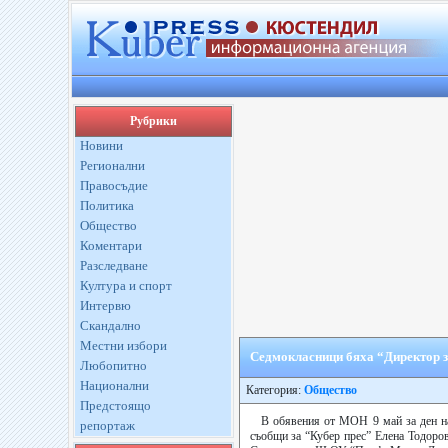
Рубрики
Новини
Регионални
Правосъдие
Политика
Общество
Коментари
Разследване
Култура и спорт
Интервю
Скандално
Местни избори
Седмокласници бяха “Директор за
Любопитно
Национални
Категория:
Общество
Предстоящо
В обявения от МОН 9 май за ден на
репортаж
съобщи за “Кубер прес” Елена Тодоро