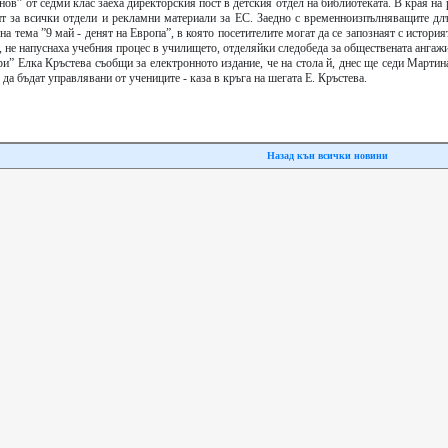
в” от седми клас заеха директорския пост в детския отдел на библиотеката. В края на
нт за всички отдели и рекламни материали за ЕС. Заедно с временноизпълняващите дл
а тема ”9 май - денят на Европа”, в която посетителите могат да се запознаят с история
, не напуснаха учебния процес в училището, отделяйки следобеда за обществената ангажи
и” Елка Кръстева съобщи за електронното издание, че на стола й, днес ще седи Марти
да бъдат управлявани от учениците - каза в кръга на шегата Е. Кръстева.
Назад кън всички новини