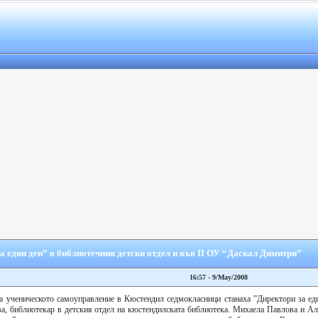
 един ден” в библиотечния детски отдел и във ІІ ОУ “Даскал Димитри”
16:57 - 9/May/2008
 ученическото самоуправление в Кюстендил седмокласници станаха ”Директори за еди
ва, библиотекар в детския отдел на кюстендилската библиотека. Михаела Павлова и Ал